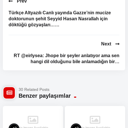
Prev
Türkçe Altyazılı Canlı yayında Gazze’nin mucize
doktorunun şehit Seyyid Hasan Nasrallah için
döktüğü gözyaşları……
Next
RT @eirlysea: Jhope bir şeyler anlatıyor ama sen
hangi dil olduğunu bile anlamadığın bir…
30 Related Posts
Benzer paylaşımlar
No Image Available
No Image Available
%
%