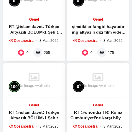
0
0
Genel
Genel
RT @islamidavet: Türkçe
şimdikiler fangirl hayatıdır
Altyazılı BÖLÜM-1 Şehit
ing altyazılı dizi film video
Seyyid Haşim Safiyüddin’in
izleme kültürüdür bunlara
Cosanostra
3 Mart 2025
Cosanostra
3 Mart 2025
medya sitesi ile yaptığı
sahip değil mi…
röportaj:…
0
0
205
175
No Image Available
No Image Available
%
%
100
0
Genel
Genel
RT @islamidavet: Türkçe
RT @onondiziTR: Roma
Altyazılı BÖLÜM-1 Şehit
Cumhuriyeti’ne karşı büyük
Seyyid Haşim Safiyüddin’in
bir köle ayaklanması.
Cosanostra
3 Mart 2025
Cosanostra
3 Mart 2025
medya sitesi ile yaptığı
Spartacus Dizisinin ilk 5