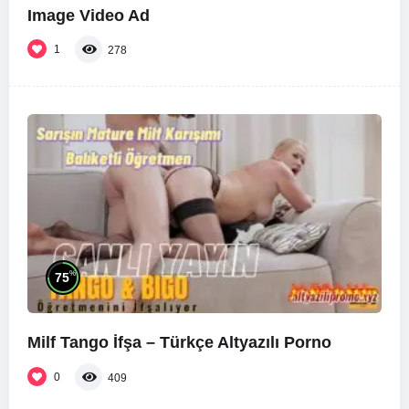
Image Video Ad
1
278
%
75
Milf Tango İfşa – Türkçe Altyazılı Porno
0
409