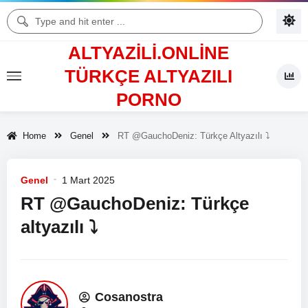
ALTYAZILI.ONLINE
TÜRKÇE ALTYAZILI
PORNO
Home
Genel
RT @GauchoDeniz: Türkçe Altyazılı ⤵️
Genel
1 Mart 2025
RT @GauchoDeniz: Türkçe
altyazılı ⤵️
Cosanostra