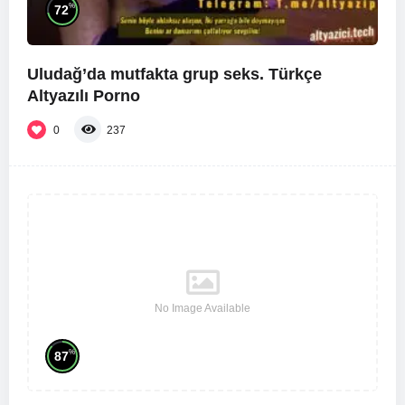
%
72
Uludağ’da mutfakta grup seks. Türkçe
Altyazılı Porno
0
237
No Image Available
%
87