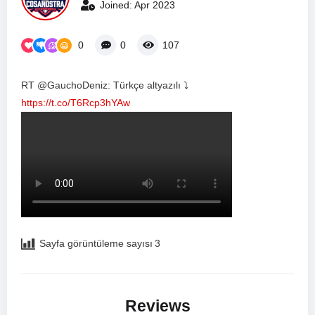
Joined: Apr 2023
0
0
107
RT @GauchoDeniz: Türkçe altyazılı ⤵️
https://t.co/T6Rcp3hYAw
Sayfa görüntüleme sayısı
3
Reviews