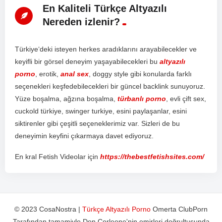
En Kaliteli Türkçe Altyazılı
Nereden izlenir?
T
ür
ki
ye
‘d
eki
is
te
y
en
her
kes
ar
ad
ı
k
lar
ı
n
ı
ar
ay
ab
ile
ce
k
ler
ve
key
if
li
bir
g
ör
sel
d
ene
y
im
ya
ş
ay
ab
ile
ce
k
ler
i
bu
altyazılı
porno
,
er
ot
ik
,
anal sex
,
do
ggy
style
g
ibi
k
on
ul
ard
a
f
ark
l
ı
se
ç
en
ek
ler
i
ke
ş
fed
eb
ile
ce
k
ler
i
bir
g
ü
nce
l
back
link
sun
uy
or
uz
.
Y
ü
ze
bo
ş
al
ma
,
a
ğ
z
ı
na
bo
ş
al
ma
,
türbanlı porno
,
ev
li
ç
ift
sex
,
c
uck
old
t
ür
ki
ye
,
sw
inger
tur
ki
ye
,
es
ini
pay
la
ş
an
lar
,
es
ini
s
ik
t
iren
ler
g
ibi
ç
e
ş
it
li
se
ç
en
ek
ler
im
iz
var
.
S
iz
ler
i
de
bu
d
ene
y
im
in
key
f
ini
ç
ı
k
arm
aya
d
ave
t
ed
iy
or
uz
.
En kral Fetish Videolar için
https://thebestfetishsites.com/
© 2023 CosaNostra |
Türkçe Altyazılı Porno
Omerta ClubPorn
Tarafından tamamiyle Don Corleone'nin emirleri doğrultusunda