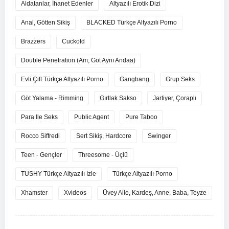
Aldatanlar, İhanet Edenler
Altyazılı Erotik Dizi
Anal, Götten Sikiş
BLACKED Türkçe Altyazılı Porno
Brazzers
Cuckold
Double Penetration (Am, Göt Aynı Andaa)
Evli Çift Türkçe Altyazılı Porno
Gangbang
Grup Seks
Göt Yalama - Rimming
Gırtlak Sakso
Jartiyer, Çoraplı
Para Ile Seks
Public Agent
Pure Taboo
Rocco Siffredi
Sert Sikiş, Hardcore
Swinger
Teen - Gençler
Threesome - Üçlü
TUSHY Türkçe Altyazılı Izle
Türkçe Altyazılı Porno
Xhamster
Xvideos
Üvey Aile, Kardeş, Anne, Baba, Teyze