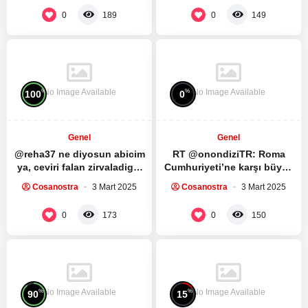
röportaj:…
bölümünü…
0
0
189
149
No Image Available
No Image Available
%
%
100
0
Genel
Genel
@reha37 ne diyosun abicim
RT @onondiziTR: Roma
ya, ceviri falan zirvaladigin
Cumhuriyeti’ne karşı büyük
mensini silmissin, herhalde
bir köle ayaklanması.
Cosanostra
3 Mart 2025
Cosanostra
3 Mart 2025
fark ettin dunyanin…
Spartacus Dizisinin ilk 5
bölümünü…
0
0
173
150
No Image Available
No Image Available
%
%
90
15