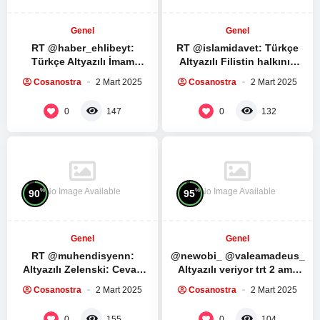
Genel
Genel
RT @haber_ehlibeyt:
RT @islamidavet: Türkçe
Türkçe Altyazılı İmam
Altyazılı Filistin halkının
Humeyni ve İmam Seyyid Ali
direnişe ve direnş
Cosanostra
2 Mart 2025
Cosanostra
2 Mart 2025
Hamaney’in Ramazan
liderlerine bağlılıkları…
ayında yapılması…
Muhammed Dayf tüm…
0
0
147
132
No Image Available
No Image Available
%
%
90
95
Genel
Genel
RT @muhendisyenn:
@newobi_ @valeamadeus_
Altyazılı Zelenski: Cevap
Altyazılı veriyor trt 2 ama
verebilir miyim? Trump:
yine de izlenmez ya kesiyo
Cosanostra
2 Mart 2025
Cosanostra
2 Mart 2025
Hayır, yeterince konuştun.
çoğu sahneyi…
ABD Başkanı Donald…
0
0
155
104