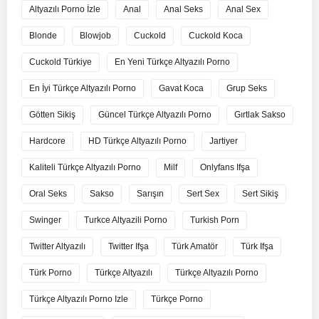
Altyazılı Porno İzle
Anal
Anal Seks
Anal Sex
Blonde
Blowjob
Cuckold
Cuckold Koca
Cuckold Türkiye
En Yeni Türkçe Altyazılı Porno
En İyi Türkçe Altyazılı Porno
Gavat Koca
Grup Seks
Götten Sikiş
Güncel Türkçe Altyazılı Porno
Gırtlak Sakso
Hardcore
HD Türkçe Altyazılı Porno
Jartiyer
Kaliteli Türkçe Altyazılı Porno
Milf
Onlyfans Ifşa
Oral Seks
Sakso
Sarışın
Sert Sex
Sert Sikiş
Swinger
Turkce Altyazili Porno
Turkish Porn
Twitter Altyazılı
Twitter Ifşa
Türk Amatör
Türk Ifşa
Türk Porno
Türkçe Altyazılı
Türkçe Altyazılı Porno
Türkçe Altyazılı Porno Izle
Türkçe Porno