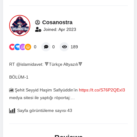
Cosanostra
Joined: Apr 2023
0
0
189
RT @islamidavet: 🔻Türkçe Altyazılı🔻
BÖLÜM-1
🎦 Şehit Seyyid Haşim Safiyüddin’in
https://t.co/S76P2QExI3
medya sitesi ile yaptığı röportaj:…
Sayfa görüntüleme sayısı
43