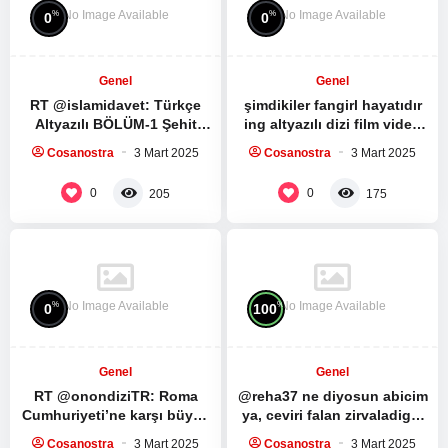
No Image Available
No Image Available
%
%
0
0
Genel
Genel
RT @islamidavet: Türkçe
şimdikiler fangirl hayatıdır
Altyazılı BÖLÜM-1 Şehit
ing altyazılı dizi film video
Seyyid Haşim Safiyüddin’in
izleme kültürüdür bunlara
Cosanostra
3 Mart 2025
Cosanostra
3 Mart 2025
medya sitesi ile yaptığı
sahip değil mi…
röportaj:…
0
0
205
175
No Image Available
No Image Available
%
%
0
100
Genel
Genel
RT @onondiziTR: Roma
@reha37 ne diyosun abicim
Cumhuriyeti’ne karşı büyük
ya, ceviri falan zirvaladigin
bir köle ayaklanması.
mensini silmissin, herhalde
Cosanostra
3 Mart 2025
Cosanostra
3 Mart 2025