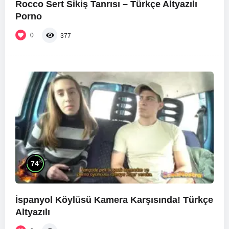
Rocco Sert Sikiş Tanrısı – Türkçe Altyazılı
Porno
0
377
%
74
İspanyol Köylüsü Kamera Karşısında! Türkçe
Altyazılı