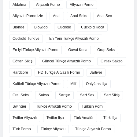
Aldatma
Altyazili Porno
Altyazılı Porno
Altyazılı Porno İzle
Anal
Anal Seks
Anal Sex
Blonde
Blowjob
Cuckold
Cuckold Koca
Cuckold Türkiye
En Yeni Türkçe Altyazılı Porno
En İyi Türkçe Altyazılı Porno
Gavat Koca
Grup Seks
Götten Sikiş
Güncel Türkçe Altyazılı Porno
Gırtlak Sakso
Hardcore
HD Türkçe Altyazılı Porno
Jartiyer
Kaliteli Türkçe Altyazılı Porno
Milf
Onlyfans Ifşa
Oral Seks
Sakso
Sarışın
Sert Sex
Sert Sikiş
Swinger
Turkce Altyazili Porno
Turkish Porn
Twitter Altyazılı
Twitter Ifşa
Türk Amatör
Türk Ifşa
Türk Porno
Türkçe Altyazılı
Türkçe Altyazılı Porno