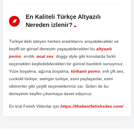
En Kaliteli Türkçe Altyazılı
Nereden izlenir?
T
ür
ki
ye
‘d
eki
is
te
y
en
her
kes
ar
ad
ı
k
lar
ı
n
ı
ar
ay
ab
ile
ce
k
ler
ve
key
if
li
bir
g
ör
sel
d
ene
y
im
ya
ş
ay
ab
ile
ce
k
ler
i
bu
altyazılı
porno
,
er
ot
ik
,
anal sex
,
do
ggy
style
g
ibi
k
on
ul
ard
a
f
ark
l
ı
se
ç
en
ek
ler
i
ke
ş
fed
eb
ile
ce
k
ler
i
bir
g
ü
nce
l
back
link
sun
uy
or
uz
.
Y
ü
ze
bo
ş
al
ma
,
a
ğ
z
ı
na
bo
ş
al
ma
,
türbanlı porno
,
ev
li
ç
ift
sex
,
c
uck
old
t
ür
ki
ye
,
sw
inger
tur
ki
ye
,
es
ini
pay
la
ş
an
lar
,
es
ini
s
ik
t
iren
ler
g
ibi
ç
e
ş
it
li
se
ç
en
ek
ler
im
iz
var
.
S
iz
ler
i
de
bu
d
ene
y
im
in
key
f
ini
ç
ı
k
arm
aya
d
ave
t
ed
iy
or
uz
.
En kral Fetish Videolar için
https://thebestfetishsites.com/