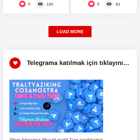
öğrendim. iki…
0
0
104
83
LOAD MORE
Telegrama katılmak için tıklayınız!
‼️Yeni Adresimiz Altyazili.tech‼️ Tüm içeriklerimiz