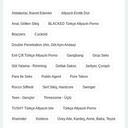
Aldatanlar, İhanet Edenler
Altyazılı Erotik Dizi
Anal, Götten Sikiş
BLACKED Türkçe Altyazılı Porno
Brazzers
Cuckold
Double Penetration (Am, Göt Aynı Andaa)
Evli Çift Türkçe Altyazılı Porno
Gangbang
Grup Seks
Göt Yalama - Rimming
Gırtlak Sakso
Jartiyer, Çoraplı
Para Ile Seks
Public Agent
Pure Taboo
Rocco Siffredi
Sert Sikiş, Hardcore
Swinger
Teen - Gençler
Threesome - Üçlü
TUSHY Türkçe Altyazılı Izle
Türkçe Altyazılı Porno
Xhamster
Xvideos
Üvey Aile, Kardeş, Anne, Baba, Teyze