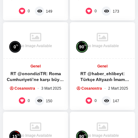
Spartacus Dizisinin ilk 5
fark ettin dunyanin…
bölümünü…
0
0
149
173
No Image Available
No Image Available
%
%
0
90
Genel
Genel
RT @onondiziTR: Roma
RT @haber_ehlibeyt:
Cumhuriyeti’ne karşı büyük
Türkçe Altyazılı İmam
bir köle ayaklanması.
Humeyni ve İmam Seyyid Ali
Cosanostra
3 Mart 2025
Cosanostra
2 Mart 2025
Spartacus Dizisinin ilk 5
Hamaney’in Ramazan
bölümünü…
ayında yapılması…
0
0
150
147
No Image Available
No Image Available
%
%
15
90