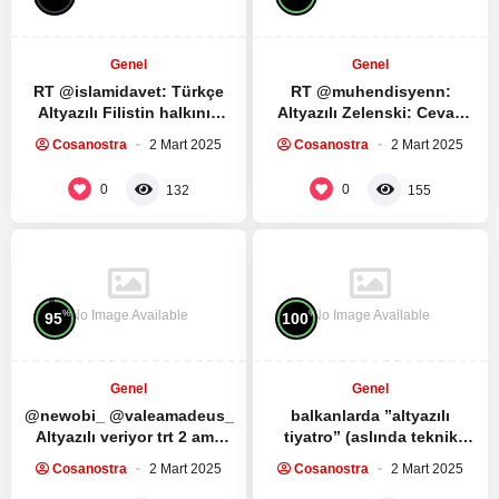
Genel
Genel
RT @islamidavet: Türkçe
RT @muhendisyenn:
Altyazılı Filistin halkının
Altyazılı Zelenski: Cevap
direnişe ve direnş
verebilir miyim? Trump:
Cosanostra
2 Mart 2025
Cosanostra
2 Mart 2025
liderlerine bağlılıkları…
Hayır, yeterince konuştun.
Muhammed Dayf tüm…
ABD Başkanı Donald…
0
0
132
155
No Image Available
No Image Available
%
%
95
100
Genel
Genel
@newobi_ @valeamadeus_
balkanlarda ”altyazılı
Altyazılı veriyor trt 2 ama
tiyatro” (aslında teknik
yine de izlenmez ya kesiyo
olarak üstyazılı) diye tuhaf
Cosanostra
2 Mart 2025
Cosanostra
2 Mart 2025
çoğu sahneyi…
bir güzellik olduğunu