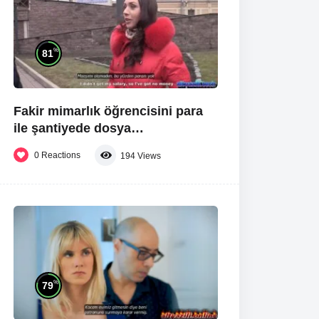
%
81
Fakir mimarlık öğrencisini para
ile şantiyede dosya
imzalatıyorlar.
0
Reactions
194
Views
%
79