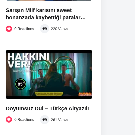
Sarışın Milf karısını sweet
bonanzada kaybettiği paralar
yüzünden patrona siktirmek
0
Reactions
220
Views
zorunda kalıyor.
%
85
Doyumsuz Dul – Türkçe Altyazılı
0
Reactions
261
Views