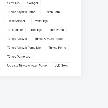
Sert Sikiş
Swinger
Turkce Altyazili Porno
Turkish Porn
Twitter Altyazılı
Twitter Ifşa
Türk Amatör
Türk Ifşa
Türk Porno
Türkçe Altyazılı
Türkçe Altyazılı Porno
Türkçe Altyazılı Porno Izle
Türkçe Porno
Türkçe Porno İzle
Ücretsiz Türkçe Altyazılı Porno
Üçlü Seks