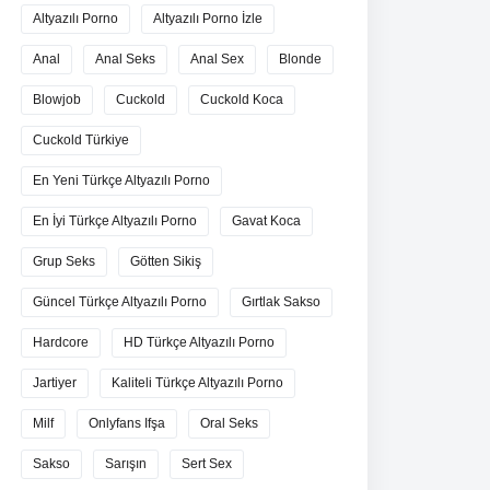
Altyazılı Porno
Altyazılı Porno İzle
Anal
Anal Seks
Anal Sex
Blonde
Blowjob
Cuckold
Cuckold Koca
Cuckold Türkiye
En Yeni Türkçe Altyazılı Porno
En İyi Türkçe Altyazılı Porno
Gavat Koca
Grup Seks
Götten Sikiş
Güncel Türkçe Altyazılı Porno
Gırtlak Sakso
Hardcore
HD Türkçe Altyazılı Porno
Jartiyer
Kaliteli Türkçe Altyazılı Porno
Milf
Onlyfans Ifşa
Oral Seks
Sakso
Sarışın
Sert Sex