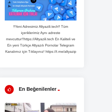
‼️Yeni Adresimiz Altyazili.tech‼️ Tüm
içeriklerimiz Aynı adreste
mevcuttur!!https://Altyazili.tech En Kaliteli ve
En yeni Türkçe Altyazılı Pornolar Telegram
Kanalımız için Tıklayınız! https://t.me/altyazip
En Beğenilenler