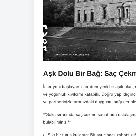
Aşk Dolu Bir Bağ: Saç Çekme
İster yeni başlayan ister deneyimli bir aşık olun,
ve yoğunluk kıvılcımı katabilir. Doğru yapıldığınd
ve partnerinizle aranızdaki duygusal bağı derinleşt
**Seks sırasında saç çekme sanatında ustalaşman
bulabilirsiniz:**
Sıkı bir tutuş kullanın: Bir avuç saçı, rahats