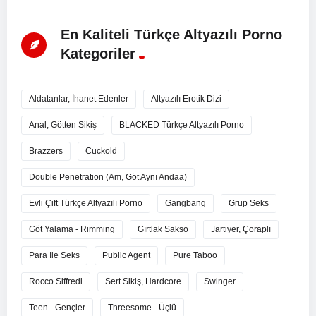
En Kaliteli Türkçe Altyazılı Porno
Kategoriler
Aldatanlar, İhanet Edenler
Altyazılı Erotik Dizi
Anal, Götten Sikiş
BLACKED Türkçe Altyazılı Porno
Brazzers
Cuckold
Double Penetration (Am, Göt Aynı Andaa)
Evli Çift Türkçe Altyazılı Porno
Gangbang
Grup Seks
Göt Yalama - Rimming
Gırtlak Sakso
Jartiyer, Çoraplı
Para Ile Seks
Public Agent
Pure Taboo
Rocco Siffredi
Sert Sikiş, Hardcore
Swinger
Teen - Gençler
Threesome - Üçlü