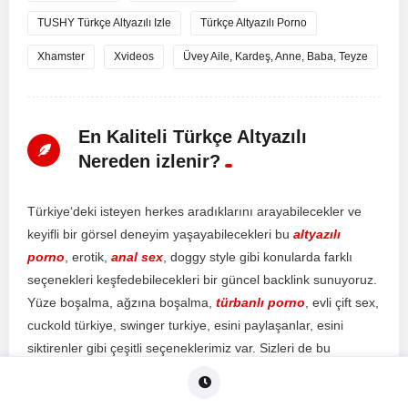
TUSHY Türkçe Altyazılı Izle
Türkçe Altyazılı Porno
Xhamster
Xvideos
Üvey Aile, Kardeş, Anne, Baba, Teyze
En Kaliteli Türkçe Altyazılı
Nereden izlenir?
T
ür
ki
ye
‘d
eki
is
te
y
en
her
kes
ar
ad
ı
k
lar
ı
n
ı
ar
ay
ab
ile
ce
k
ler
ve
key
if
li
bir
g
ör
sel
d
ene
y
im
ya
ş
ay
ab
ile
ce
k
ler
i
bu
altyazılı
porno
,
er
ot
ik
,
anal sex
,
do
ggy
style
g
ibi
k
on
ul
ard
a
f
ark
l
ı
se
ç
en
ek
ler
i
ke
ş
fed
eb
ile
ce
k
ler
i
bir
g
ü
nce
l
back
link
sun
uy
or
uz
.
Y
ü
ze
bo
ş
al
ma
,
a
ğ
z
ı
na
bo
ş
al
ma
,
türbanlı porno
,
ev
li
ç
ift
sex
,
c
uck
old
t
ür
ki
ye
,
sw
inger
tur
ki
ye
,
es
ini
pay
la
ş
an
lar
,
es
ini
s
ik
t
iren
ler
g
ibi
ç
e
ş
it
li
se
ç
en
ek
ler
im
iz
var
.
S
iz
ler
i
de
bu
d
ene
y
im
in
key
f
ini
ç
ı
k
arm
aya
d
ave
t
ed
iy
or
uz
.