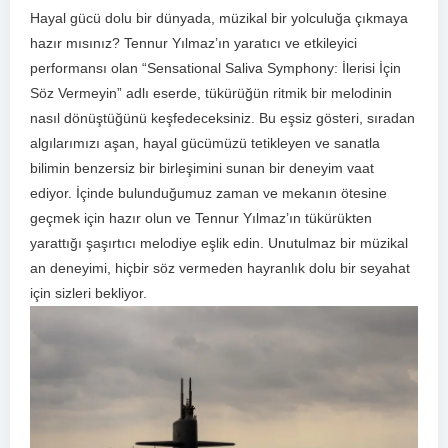
Hayal gücü ⁣dolu bir dünyada, müzikal bir yolculuğa çıkmaya
⁢hazır mısınız? Tennur ⁤Yılmaz’ın‍ yaratıcı ve etkileyici
performansı olan “Sensational⁢ Saliva Symphony: İlerisi İçin
Söz Vermeyin” adlı‌ eserde, ‌tükürüğün ritmik bir melodinin
nasıl ⁢dönüştüğünü keşfedeceksiniz. Bu eşsiz gösteri, sıradan
algılarımızı aşan, hayal gücümüzü tetikleyen ve sanatla
bilimin benzersiz bir birleşimini sunan bir‌ deneyim vaat
ediyor. İçinde bulunduğumuz zaman ve⁤ mekanın ötesine
geçmek için⁣ hazır⁢ olun ve Tennur⁣ Yılmaz’ın tükürükten
yarattığı şaşırtıcı melodiye eşlik edin. Unutulmaz bir müzikal
an deneyimi, hiçbir söz vermeden hayranlık⁢ dolu‍ bir seyahat
için sizleri bekliyor.