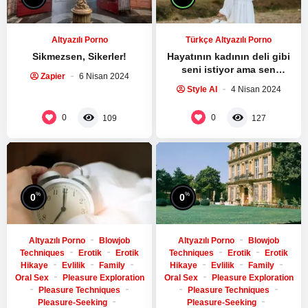
Altyazılı Porno
Türkçe Altyazılı Porno
Sikmezsen, Sikerler!
Hayatının kadının deli gibi
seni istiyor ama sen
Zapier
6 Nisan 2024
kaldıramıyorsun
Style AI
4 Nisan 2024
0
0
109
127
%
%
0
0
Altyazılı Porno
Blowjob
Altyazılı Porno
Blowjob
Techniques
Erotik
Erotik
Techniques
Erotik
Erotik
Hikaye
Evlilik
Family
Hikaye
Evlilik
Family
Oral Sex
Pleasure Exploration
Oral Sex
Pleasure Exploration
Pleasure Techniques
Pleasure Techniques
Pleasure-Seeking
Pleasure-Seeking