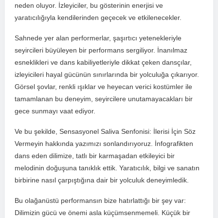
neden oluyor. İzleyiciler, bu gösterinin ⁣enerjisi ve
yaratıcılığıyla kendilerinden geçecek ve etkilenecekler.
Sahnede yer alan performerlar, şaşırtıcı⁣ yetenekleriyle
seyircileri büyüleyen ​bir performans sergiliyor. İnanılmaz
esneklikleri ve dans kabiliyetleriyle ⁢dikkat çeken ⁤dansçılar,
izleyicileri hayal gücünün sınırlarında bir yolculuğa çıkarıyor. ​
Görsel şovlar, renkli ışıklar ⁣ve heyecan verici kostümler ile
tamamlanan bu deneyim, seyircilere unutamayacakları bir
gece sunmayı vaat ediyor.
Ve bu şekilde, Sensasyonel Saliva Senfonisi: İlerisi İçin Söz
‍Vermeyin hakkında yazımızı sonlandırıyoruz. İnfografikten
dans eden dilimize, ‍tatlı bir karmaşadan etkileyici bir
melodinin doğuşuna tanıklık ettik. Yaratıcılık, bilgi ‍ve sanatın
birbirine nasıl çarpıştığına dair bir yolculuk deneyimledik.
Bu olağanüstü performansın bize hatırlattığı ‌bir şey var:
Dilimizin gücü ve⁢ önemi asla küçümsenmemeli. Küçük bir