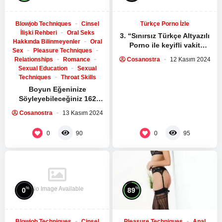
Blowjob Techniques
Cinsel
Türkçe Porno İzle
İlişki Rehberi
Oral Seks
3. “Sınırsız Türkçe Altyazılı
Hakkında Bilinmeyenler
Oral
Porno ile keyifli vakit
Sex
Pleasure Techniques
geçiriyorum!” |
Relationships
Romance
Cosanostra
12 Kasım 2024
altyazili.online &
Sexual Education
Sexual
altyazili.org
Techniques
Throat Skills
Boyun Eğeninize
Söyleyebileceğiniz 162
Baskın Şey
Cosanostra
13 Kasım 2024
0
0
90
95
No Image Available
%
%
0
89
Blowjob Techniques
Cinsel
Pleasure Techniques
Anal