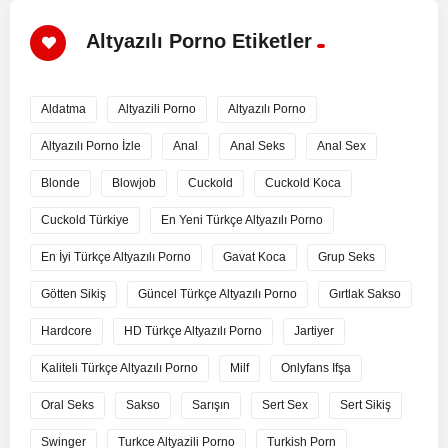
Altyazılı Porno Etiketler
Aldatma
Altyazili Porno
Altyazılı Porno
Altyazılı Porno İzle
Anal
Anal Seks
Anal Sex
Blonde
Blowjob
Cuckold
Cuckold Koca
Cuckold Türkiye
En Yeni Türkçe Altyazılı Porno
En İyi Türkçe Altyazılı Porno
Gavat Koca
Grup Seks
Götten Sikiş
Güncel Türkçe Altyazılı Porno
Gırtlak Sakso
Hardcore
HD Türkçe Altyazılı Porno
Jartiyer
Kaliteli Türkçe Altyazılı Porno
Milf
Onlyfans Ifşa
Oral Seks
Sakso
Sarışın
Sert Sex
Sert Sikiş
Swinger
Turkce Altyazili Porno
Turkish Porn