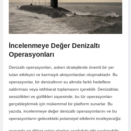
İncelenmeye Değer Denizaltı
Operasyonları
Denizaltı operasyonları, askeri​ stratejilerde önemli bir‌ yer
tutan etkileyici ve karmaşık aksiyonlardan oluşmaktadır. Bu
operasyonlar, bir denizaltının su altında farklı ‍hedeflere
saldırması‍ veya istihbarat toplamasını içerebilir. Denizaltılar,
sessizlikleri ve gizlilikleri sayesinde, bu ‌tür operasyonları
‍gerçekleştirmek için mükemmel bir platform‌ sunarlar.⁢ Bu
yazıda,‍ incelenmeye değer⁤ denizaltı operasyonlarını ve bu⁣
operasyonların gelecekteki potansiyel etkilerini inceleyeceğiz.
arasında en ‍dikkat çekici olanları aşağıdaki gibi sıralanabilir: