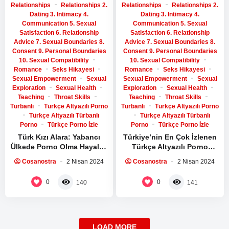
Relationships
Relationships 2.
Relationships
Relationships 2.
Dating 3. Intimacy 4.
Dating 3. Intimacy 4.
Communication 5. Sexual
Communication 5. Sexual
Satisfaction 6. Relationship
Satisfaction 6. Relationship
Advice 7. Sexual Boundaries 8.
Advice 7. Sexual Boundaries 8.
Consent 9. Personal Boundaries
Consent 9. Personal Boundaries
10. Sexual Compatibility
10. Sexual Compatibility
Romance
Seks Hikayesi
Romance
Seks Hikayesi
Sexual Empowerment
Sexual
Sexual Empowerment
Sexual
Exploration
Sexual Health
Exploration
Sexual Health
Teaching
Throat Skills
Teaching
Throat Skills
Türbanlı
Türkçe Altyazılı Porno
Türbanlı
Türkçe Altyazılı Porno
Türkçe Altyazılı Türbanlı
Türkçe Altyazılı Türbanlı
Porno
Türkçe Porno İzle
Porno
Türkçe Porno İzle
Türk Kızı Alara: Yabancı
Türkiye’nin En Çok İzlenen
Ülkede Porno Olma Hayalini
Türkçe Altyazılı Porno
Gerçekleştiriyor!
Filmleri
Cosanostra
2 Nisan 2024
Cosanostra
2 Nisan 2024
0
0
140
141
LOAD MORE