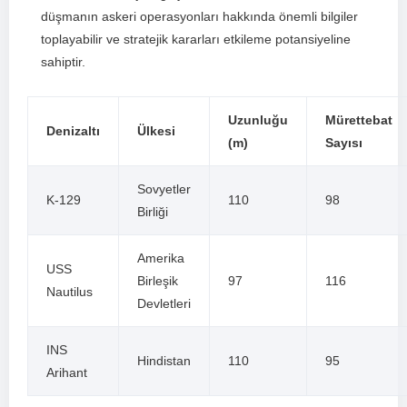
düşmanın askeri operasyonları ⁢hakkında önemli bilgiler
toplayabilir ve ​stratejik kararları etkileme potansiyeline‍
sahiptir.
Uzunluğu
Mürettebat⁣
Denizaltı
Ülkesi
(m)
Sayısı
Sovyetler
K-129
110
98
Birliği
Amerika
USS
Birleşik
97
116
Nautilus
Devletleri
INS
Hindistan
110
95
Arihant