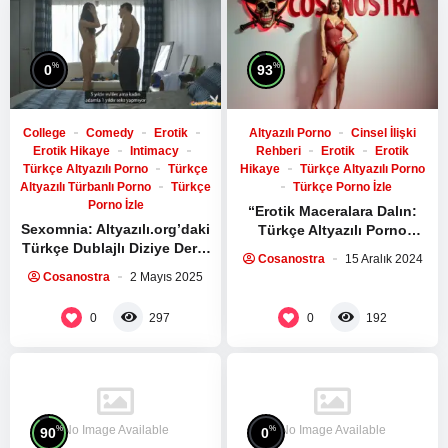
%
%
0
93
College
Comedy
Erotik
Altyazılı Porno
Cinsel İlişki
Erotik Hikaye
Intimacy
Rehberi
Erotik
Erotik
Türkçe Altyazılı Porno
Türkçe
Hikaye
Türkçe Altyazılı Porno
Altyazılı Türbanlı Porno
Türkçe
Türkçe Porno İzle
Porno İzle
“Erotik Maceralara Dalın:
Sexomnia: Altyazılı.org’daki
Türkçe Altyazılı Porno
Türkçe Dublajlı Diziye Derin
Keyfi”
Cosanostra
15 Aralık 2024
Bir Dalış
Cosanostra
2 Mayıs 2025
0
0
297
192
No Image Available
No Image Available
%
%
90
0