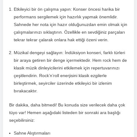
Etkileyici bir ön çalışma yapın: Konser‌ öncesi harika bir
performans sergilemek için hazırlık yapmak önemlidir.
Sahnede⁤ her ⁤nota için hazır olduğunuzdan​ emin ⁤olmak için
çalışmalarınızı⁣ sıklaştırın. Özellikle en sevdiğiniz parçaları
tekrar tekrar çalarak onlara hak ettiği özeni verin.
Müzikal dengeyi sağlayın: İndüksiyon konseri, farklı‌ türleri
bir araya getiren bir denge ‌içermektedir. Hem rock hem de​
klasik müzik dinleyicilerini etkilemek için repertuvarınızı
çeşitlendirin.‍ Rock’n’roll enerjisini klasik ezgilerle
birleştirmek,‌ seyirciler üzerinde etkileyici bir izlenim
bırakacaktır.
Bir dakika, daha bitmedi! Bu konuda size verilecek daha​ çok
tüyo var! Hemen⁤ aşağıdaki listeden bir sonraki ara başlığı
seçebilirsiniz:
Sahne Alıştırmaları