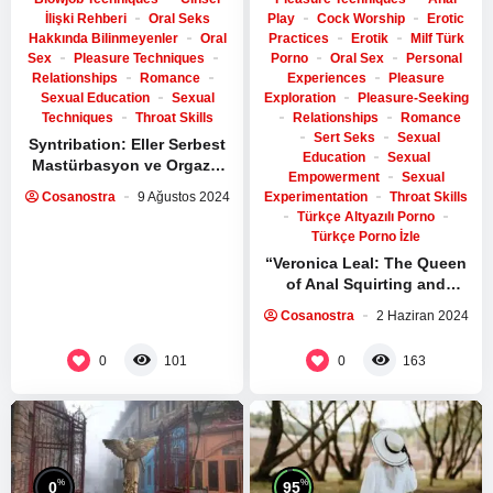
İlişki Rehberi
Oral Seks
Play
Cock Worship
Erotic
Hakkında Bilinmeyenler
Oral
Practices
Erotik
Milf Türk
Sex
Pleasure Techniques
Porno
Oral Sex
Personal
Relationships
Romance
Experiences
Pleasure
Sexual Education
Sexual
Exploration
Pleasure-Seeking
Techniques
Throat Skills
Relationships
Romance
Sert Seks
Sexual
Syntribation: Eller Serbest
Education
Sexual
Mastürbasyon ve Orgazm
Empowerment
Sexual
Tekniği
Cosanostra
9 Ağustos 2024
Experimentation
Throat Skills
Türkçe Altyazılı Porno
Türkçe Porno İzle
“Veronica Leal: The Queen
of Anal Squirting and
Sensuality”
Cosanostra
2 Haziran 2024
0
0
101
163
%
%
0
95