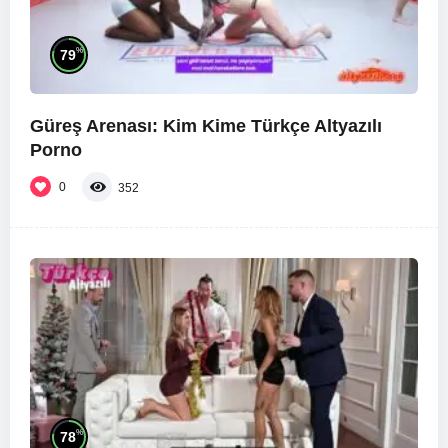
%
79
Güreş Arenası: Kim Kime Türkçe Altyazılı
Porno
0
352
%
78