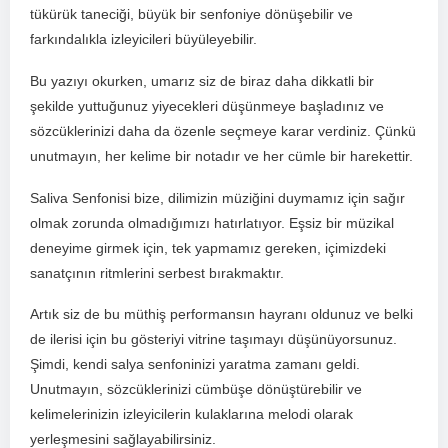
tükürük taneciği, büyük bir senfoniye⁤ dönüşebilir ve
farkındalıkla izleyicileri büyüleyebilir.
Bu yazıyı ⁢okurken, umarız siz de biraz daha dikkatli bir
şekilde yuttuğunuz yiyecekleri düşünmeye başladınız ve
sözcüklerinizi daha da özenle seçmeye karar verdiniz. Çünkü
unutmayın, ‌her kelime bir notadır ve her cümle bir ⁣harekettir.
Saliva Senfonisi bize, dilimizin müziğini duymamız için sağır
olmak zorunda olmadığımızı hatırlatıyor. Eşsiz‍ bir müzikal
deneyime girmek için, tek‌ yapmamız gereken, ⁤içimizdeki
sanatçının ritmlerini serbest‍ bırakmaktır.
Artık siz de bu müthiş performansın hayranı oldunuz⁣ ve belki
de ilerisi için bu gösteriyi vitrine ‍taşımayı düşünüyorsunuz. ​
Şimdi, kendi salya senfoninizi yaratma zamanı geldi.
Unutmayın, sözcüklerinizi ⁢cümbüşe dönüştürebilir ve
kelimelerinizin izleyicilerin kulaklarına melodi olarak
‌yerleşmesini sağlayabilirsiniz.