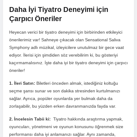
Daha İyi ⁢Tiyatro ​Deneyimi için
Çarpıcı Öneriler
Heyecan verici bir tiyatro deneyimi​ için birbirinden etkileyici
önerilerimiz var! Sahneye çıkacak olan Sensational Saliva
Symphony adlı​ müzikal, izleyicilere unutulmaz⁤ bir gece vaat
ediyor. İlerisi için‍ şimdiden söz verebilirim ki, bu gösteriyi
kaçırmamalısınız. ​İşte daha iyi bir tiyatro deneyimi ‌için çarpıcı
öneriler!
1. İleri Satın:​
⁣Biletleri önceden almak, istediğiniz koltuğu
seçme‌ şansı sunar ve son dakika stresinden kurtulmanızı
sağlar. Ayrıca, popüler oyunlarda yer bulmak daha da
zorlaşabilir, bu yüzden ⁣erken davranmanızda fayda ⁢var.
2. İncelesin⁣ Tabii ki:
⁤ Tiyatro hakkında araştırma yapmak,
oyuncuları, yönetmeni ve oyunun konusunu ⁣öğrenmek size
performansı ‍daha iyi anlamanızı sağlar. Aynı⁢ zamanda,