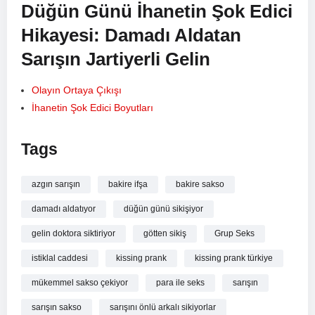
Düğün Günü İhanetin Şok Edici
Hikayesi: Damadı Aldatan
Sarışın Jartiyerli Gelin
Olayın Ortaya Çıkışı
İhanetin Şok Edici Boyutları
Gelinin Gizli Hayatı
Düğünde Yaşanan Skandal
Tags
Sonuç
azgın sarışın
bakire ifşa
bakire sakso
Düğünler genellikle aşk ve mutlulukla dolu güzel günlerdir.
damadı aldatıyor
düğün günü sikişiyor
Ancak bazen düğünlerde, beklenmedik olaylar gerçekleşebilir
ve herkesi şaşırtabilir. İşte, Türk medyasını sarsan bir düğün
gelin doktora siktiriyor
götten sikiş
Grup Seks
skandalının hikayesi. “Düğün Günü İhanetin Şok Edici
istiklal caddesi
kissing prank
kissing prank türkiye
Hikayesi: Damadı Aldatan Sarışın Jartiyerli Gelin” başlıklı bu
yazıda, olayın ortaya çıkışı, ihanetin şok edici boyutları,
mükemmel sakso çekiyor
para ile seks
sarışın
gelinin gizli hayatı ve düğünde yaşanan skandal hakkında
sarışın sakso
sarışını önlü arkalı sikiyorlar