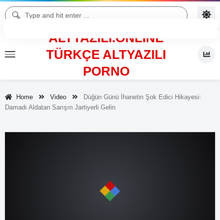
ALTYAZILI.ONLINE
TÜRKÇE ALTYAZILI
PORNO
Home
Video
Düğün Günü İhanetin Şok Edici Hikayesi:
Damadı Aldatan Sarışın Jartiyerli Gelin