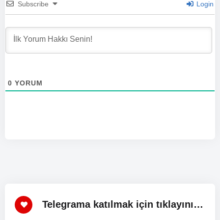
Subscribe
Login
Porno
sitesini ziyaret edebilirsiniz.
4: Sarışın orospu – Sarışın jartiyerli gelinin, düğün gününde
damadını aldatmak için yaptıkları herkesi şoke etti. Daha
fazla ayrıntı için
CosaNostra – Traltyazıking Türkçe Altyazılı
Porno
sitesine göz atabilirsiniz.
0
YORUM
5: Yetişkin içerik – Bu olayı anlatan hikaye, sarışın jartiyerli
gelin ve onun damadını aldatmasıyla ilgili yetişkin içerik
içermektedir. İlginizi çekiyorsa,
CosaNostra – Traltyazıking
Türkçe Altyazılı Porno
sitesini ziyaret edebilirsiniz.
Sayfa görüntüleme sayısı
2.729
Telegrama katılmak için tıklayınız!