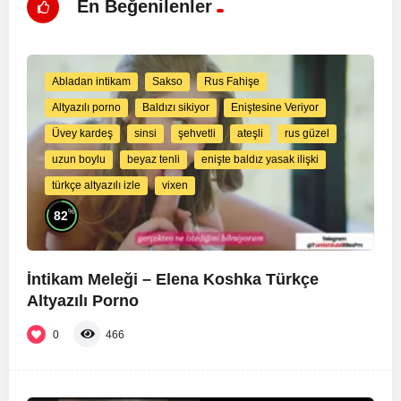
En Beğenilenler
Abladan intikam
Sakso
Rus Fahişe
Altyazılı porno
Baldızı sikiyor
Eniştesine Veriyor
Üvey kardeş
sinsi
şehvetli
ateşli
rus güzel
uzun boylu
beyaz tenli
enişte baldız yasak ilişki
türkçe altyazılı izle
vixen
%
82
İntikam Meleği – Elena Koshka Türkçe
Altyazılı Porno
0
466