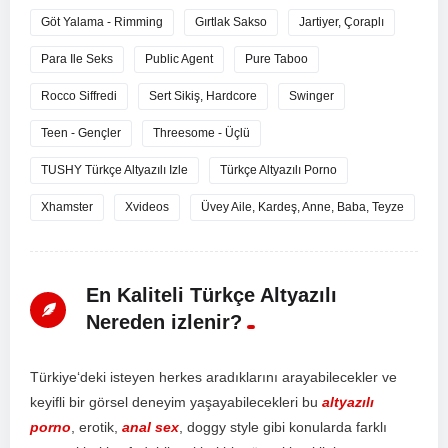
Göt Yalama - Rimming
Gırtlak Sakso
Jartiyer, Çoraplı
Para Ile Seks
Public Agent
Pure Taboo
Rocco Siffredi
Sert Sikiş, Hardcore
Swinger
Teen - Gençler
Threesome - Üçlü
TUSHY Türkçe Altyazılı Izle
Türkçe Altyazılı Porno
Xhamster
Xvideos
Üvey Aile, Kardeş, Anne, Baba, Teyze
En Kaliteli Türkçe Altyazılı
Nereden izlenir?
T
ür
ki
ye
‘d
eki
is
te
y
en
her
kes
ar
ad
ı
k
lar
ı
n
ı
ar
ay
ab
ile
ce
k
ler
ve
key
if
li
bir
g
ör
sel
d
ene
y
im
ya
ş
ay
ab
ile
ce
k
ler
i
bu
altyazılı
porno
,
er
ot
ik
,
anal sex
,
do
ggy
style
g
ibi
k
on
ul
ard
a
f
ark
l
ı