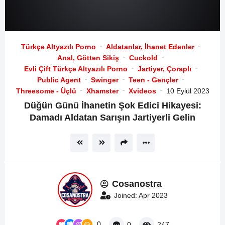
Türkçe Altyazılı Porno
Aldatanlar, İhanet Edenler
Anal, Götten Sikiş
Cuckold
Evli Çift Türkçe Altyazılı Porno
Jartiyer, Çoraplı
Public Agent
Swinger
Teen - Gençler
Threesome - Üçlü
Xhamster
Xvideos
10 Eylül 2023
Düğün Günü İhanetin Şok Edici Hikayesi:
Damadı Aldatan Sarışın Jartiyerli Gelin
Cosanostra
Joined: Apr 2023
0
0
247