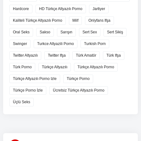
Hardcore
HD Türkçe Altyazılı Porno
Jartiyer
Kaliteli Türkçe Altyazılı Porno
Milf
Onlyfans Ifşa
Oral Seks
Sakso
Sarışın
Sert Sex
Sert Sikiş
Swinger
Turkce Altyazili Porno
Turkish Porn
Twitter Altyazılı
Twitter Ifşa
Türk Amatör
Türk Ifşa
Türk Porno
Türkçe Altyazılı
Türkçe Altyazılı Porno
Türkçe Altyazılı Porno Izle
Türkçe Porno
Türkçe Porno İzle
Ücretsiz Türkçe Altyazılı Porno
Üçlü Seks