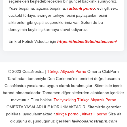
se
ç
en
ek
ler
i
ke
ş
fed
eb
ile
ce
k
ler
i
bir
g
ü
nce
l
back
link
sun
uy
or
uz
.
Y
ü
ze
bo
ş
al
ma
,
a
ğ
z
ı
na
bo
ş
al
ma
,
türbanlı porno
,
ev
li
ç
ift
sex
,
c
uck
old
t
ür
ki
ye
,
sw
inger
tur
ki
ye
,
es
ini
pay
la
ş
an
lar
,
es
ini
s
ik
t
iren
ler
g
ibi
ç
e
ş
it
li
se
ç
en
ek
ler
im
iz
var
.
S
iz
ler
i
de
bu
d
ene
y
im
in
key
f
ini
ç
ı
k
arm
aya
d
ave
t
ed
iy
or
uz
.
En kral Fetish Videolar için
https://thebestfetishsites.com/
© 2023 CosaNostra |
Türkçe Altyazılı Porno
Omerta ClubPorn
Tarafından tamamiyle Don Corleone'nin emirleri doğrultusunda
CosaNostra yasalarına uygun olarak kurulmuştur. Sitemizde içerik
barındırılmamaktadır. Tamamen diğer sitelerden alıntılanan içerikler
mevcuttur. Tüm hakları
Traltyaziking Türkçe Altyazılı Porno
OMERTA YASALARI İLE KORUNMAKTADIR. Sitemizde çerezler
politikası uyugulanmaktadır.
türkçe porno
,
Altyazılı porno
Size ait
olduğunu düşündüğünüz içerikleri
la@cosanostraprn.com