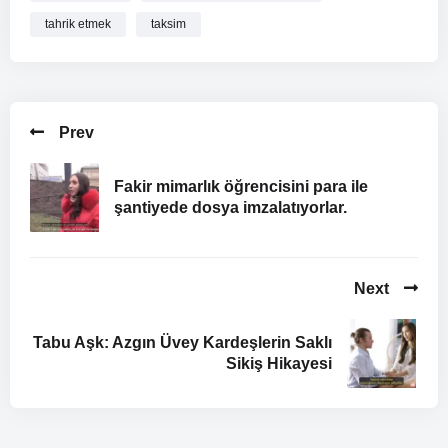
detaylı bilgilere yer vereceğiz.
tahrik etmek
taksim
Olayın Ortaya Çıkışı
Prev
Fakir mimarlık öğrencisini para ile
şantiyede dosya imzalatıyorlar.
Next
Tabu Aşk: Azgın Üvey Kardeşlerin Saklı
Sikiş Hikayesi
Herkesin mutlu olması beklenen düğünlerde yaşanan ihanet
olayları genellikle sarsıcıdır. Ancak bu olay, sıradan bir düğün
skandalından çok daha fazlasıydı. Bir süredir devam eden