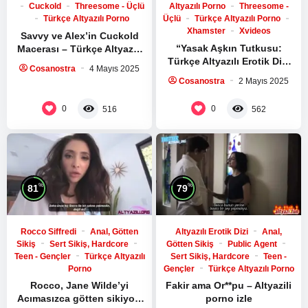
Cuckold
Threesome - Üçlü
Altyazılı Porno
Threesome -
Türkçe Altyazılı Porno
Üçlü
Türkçe Altyazılı Porno
Xhamster
Xvideos
Savvy ve Alex’in Cuckold
“Yasak Aşkın Tutkusu:
Macerası – Türkçe Altyazılı
Türkçe Altyazılı Erotik Dizi
Porno
Cosanostra
4 Mayıs 2025
Düğün günü geldiğinde, gelinle ilgili dedikoduları duyan bazı
Sexomnia’da Seni Bekliyor”
Cosanostra
2 Mayıs 2025
davetliler gizlice video kayıtları çekmeye karar verdi. Bu
videolar, damadın gelini aldatmasını açıkça gösteriyordu.
0
0
516
562
Gelinin, düğün gününde damadıyla değil, kendisiyle görüşen
bir başka kişiyle yakınlaşmalar yaşadığı kaydedilmişti. Bu
skandal, düğün davetlileri ve aileler arasında büyük bir şok
etkisi yarattı.
%
%
81
79
Sonuç
Rocco Siffredi
Anal, Götten
Altyazılı Erotik Dizi
Anal,
“Düğün Günü İhanetin Şok Edici Hikayesi: Damadı Aldatan
Sikiş
Sert Sikiş, Hardcore
Götten Sikiş
Public Agent
Sarışın Jartiyerli Gelin” başlıklı bu yazıda, gündeme bomba
Teen - Gençler
Türkçe Altyazılı
Sert Sikiş, Hardcore
Teen -
gibi düşen bir düğün skandalının detaylarını inceledik. Olayın
Porno
Gençler
Türkçe Altyazılı Porno
ortaya çıkışı, ihanetin şok edici boyutları, gelinin gizli hayatı
Rocco, Jane Wilde’yi
Fakir ama Or**pu – Altyazili
Acımasızca götten sikiyor!
porno izle
ve düğünde yaşanan skandal, herkesi şoke etmiş ve