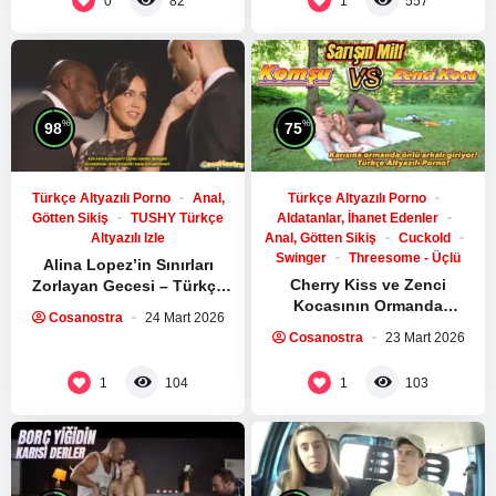
0
1
82
557
düğün gününde damadıyla değil, bir başka kişiyle görüştüğü,
hatta yakınlaşmalar yaşadığı görülüyordu. İzleyicileri şaşkına
çeviren bu videolar, sosyal medyada hızla yayıldı ve olay
büyük bir skandala dönüştü.
%
%
98
75
Gelinin Gizli Hayatı
Türkçe Altyazılı Porno
Anal,
Türkçe Altyazılı Porno
Götten Sikiş
TUSHY Türkçe
Aldatanlar, İhanet Edenler
Altyazılı Izle
Anal, Götten Sikiş
Cuckold
Swinger
Threesome - Üçlü
Alina Lopez’in Sınırları
Cherry Kiss ve Zenci
Zorlayan Gecesi – Türkçe
Kocasının Ormanda
Altyazılı Porno
Cosanostra
24 Mart 2026
Yaşadıkları Grup Sikiş
Cosanostra
23 Mart 2026
Macerası
1
1
104
103