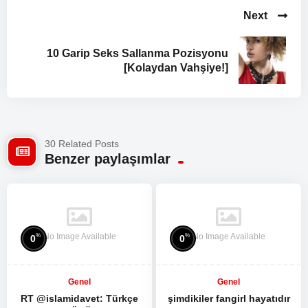
Next
10 Garip Seks Sallanma Pozisyonu
[Kolaydan Vahşiye!]
30 Related Posts
Benzer paylaşımlar
No Image Available
No Image Available
%
%
0
0
Genel
Genel
RT @islamidavet: Türkçe
şimdikiler fangirl hayatıdır