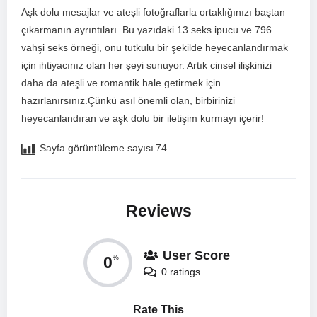
Aşk dolu mesajlar ve ateşli fotoğraflarla ortaklığınızı⁢ baştan
çıkarmanın ayrıntıları. ​Bu yazıdaki 13 seks ipucu ve 796
vahşi ⁤seks örneği, onu tutkulu bir⁤ şekilde​ heyecanlandırmak
için ihtiyacınız olan her şeyi sunuyor. Artık cinsel ilişkinizi
daha da ateşli ve romantik hale getirmek için
hazırlanırsınız.Çünkü asıl önemli olan, birbirinizi
heyecanlandıran ve ‌aşk dolu bir iletişim kurmayı⁢ içerir!
Sayfa görüntüleme sayısı
74
Reviews
User Score
0
%
0 ratings
Rate This