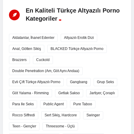
En Kaliteli Türkçe Altyazılı Porno
Kategoriler
Aldatanlar, İhanet Edenler
Altyazılı Erotik Dizi
Anal, Götten Sikiş
BLACKED Türkçe Altyazılı Porno
Brazzers
Cuckold
Double Penetration (Am, Göt Aynı Andaa)
Evli Çift Türkçe Altyazılı Porno
Gangbang
Grup Seks
Göt Yalama - Rimming
Gırtlak Sakso
Jartiyer, Çoraplı
Para Ile Seks
Public Agent
Pure Taboo
Rocco Siffredi
Sert Sikiş, Hardcore
Swinger
Teen - Gençler
Threesome - Üçlü