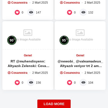
Humeyni ve İmam Seyyid Ali
direnişe ve direnş
Cosanostra
2 Mart 2025
Cosanostra
2 Mart 2025
Hamaney’in Ramazan
liderlerine bağlılıkları…
ayında yapılması…
Muhammed Dayf tüm…
0
0
147
132
No Image Available
No Image Available
%
%
90
95
Genel
Genel
RT @muhendisyenn:
@newobi_ @valeamadeus_
Altyazılı Zelenski: Cevap
Altyazılı veriyor trt 2 ama
verebilir miyim? Trump:
yine de izlenmez ya kesiyo
Cosanostra
2 Mart 2025
Cosanostra
2 Mart 2025
Hayır, yeterince konuştun.
çoğu sahneyi…
ABD Başkanı Donald…
0
0
156
104
LOAD MORE