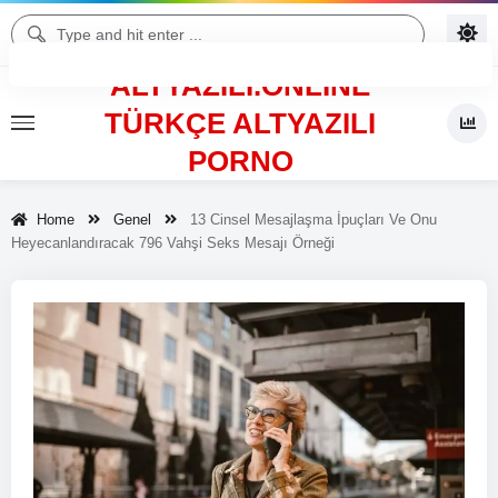
ALTYAZILI.ONLINE
TÜRKÇE ALTYAZILI
PORNO
Home
Genel
13 Cinsel Mesajlaşma İpuçları Ve Onu
Heyecanlandıracak 796 Vahşi Seks Mesajı Örneği