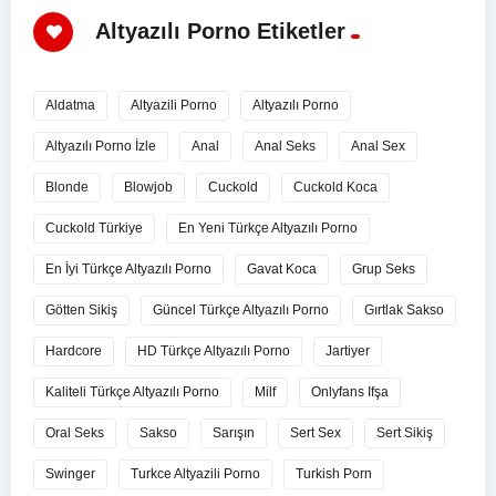
Altyazılı Porno Etiketler
Aldatma
Altyazili Porno
Altyazılı Porno
Altyazılı Porno İzle
Anal
Anal Seks
Anal Sex
Blonde
Blowjob
Cuckold
Cuckold Koca
Cuckold Türkiye
En Yeni Türkçe Altyazılı Porno
En İyi Türkçe Altyazılı Porno
Gavat Koca
Grup Seks
Götten Sikiş
Güncel Türkçe Altyazılı Porno
Gırtlak Sakso
Hardcore
HD Türkçe Altyazılı Porno
Jartiyer
Kaliteli Türkçe Altyazılı Porno
Milf
Onlyfans Ifşa
Oral Seks
Sakso
Sarışın
Sert Sex
Sert Sikiş
Swinger
Turkce Altyazili Porno
Turkish Porn