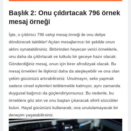
Başlık 2: Onu çıldırtacak 796 örnek
mesaj örneği
İşte, o çıldırtıcı 796⁢ vahşi mesaj örneği ile onu deliye⁢
döndürecek taktikler! Açılan mesajlarınızı bir şekilde onun
aklını ⁢oynatabilirsiniz. Birbirinden heyecan verici örneklerle,
onu daha da çıldırtacak ve tutkulu bir geceye hazır olacak.
Gönderdiğiniz mesaj, onun için birer afrodizyak olacak. Bu
mesaj örnekleri ile ilişkinizi daha da ateşleyebilir ve ona olan
çekim gücünüzü artırabilirsiniz. Unutmayın, seks yapmak
sadece cinsel eylemleri tetiklemekle kalmıyor, aynı zamanda
duygusal bağınızı da güçlendiriyorsunuz. Bu nedenle, bu
örneklere göz atın ve onu ‍baştan çıkaracak sihirli sözcükler
bulun. ⁤Hayal gücünüzü kullanarak,⁢ ona unutulamayacak bir
deneyim ​yaşatabilirsiniz.