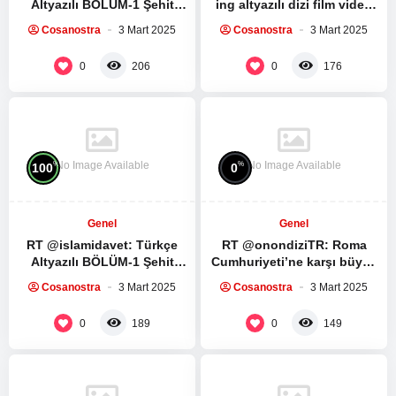
Altyazılı BÖLÜM-1 Şehit
ing altyazılı dizi film video
Seyyid Haşim Safiyüddin’in
izleme kültürüdür bunlara
Cosanostra
3 Mart 2025
Cosanostra
3 Mart 2025
medya sitesi ile yaptığı
sahip değil mi…
röportaj:…
0
0
206
176
No Image Available
No Image Available
%
%
100
0
Genel
Genel
RT @islamidavet: Türkçe
RT @onondiziTR: Roma
Altyazılı BÖLÜM-1 Şehit
Cumhuriyeti’ne karşı büyük
Seyyid Haşim Safiyüddin’in
bir köle ayaklanması.
Cosanostra
3 Mart 2025
Cosanostra
3 Mart 2025
medya sitesi ile yaptığı
Spartacus Dizisinin ilk 5
röportaj:…
bölümünü…
0
0
189
149