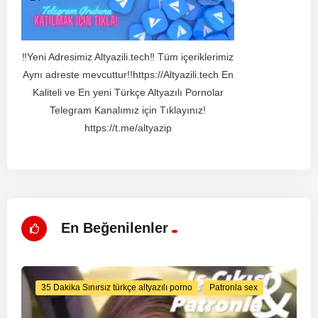
‼️Yeni Adresimiz Altyazili.tech‼️ Tüm içeriklerimiz
Aynı adreste mevcuttur!!https://Altyazili.tech En
Kaliteli ve En yeni Türkçe Altyazılı Pornolar
Telegram Kanalımız için Tıklayınız!
https://t.me/altyazip
En Beğenilenler
35 Dakika Sınırsız türkçe altyazılı porno
Patronla sex