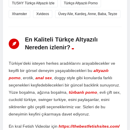
TUSHY Türkçe Altyazılı Izle
Türkçe Altyazılı Porno
Xhamster
Xvideos
Üvey Aile, Kardeş, Anne, Baba, Teyze
En Kaliteli Türkçe Altyazılı
Nereden izlenir?
T
ür
ki
ye
‘d
eki
is
te
y
en
her
kes
ar
ad
ı
k
lar
ı
n
ı
ar
ay
ab
ile
ce
k
ler
ve
key
if
li
bir
g
ör
sel
d
ene
y
im
ya
ş
ay
ab
ile
ce
k
ler
i
bu
altyazılı
porno
,
er
ot
ik
,
anal sex
,
do
ggy
style
g
ibi
k
on
ul
ard
a
f
ark
l
ı
se
ç
en
ek
ler
i
ke
ş
fed
eb
ile
ce
k
ler
i
bir
g
ü
nce
l
back
link
sun
uy
or
uz
.
Y
ü
ze
bo
ş
al
ma
,
a
ğ
z
ı
na
bo
ş
al
ma
,
türbanlı porno
,
ev
li
ç
ift
sex
,
c
uck
old
t
ür
ki
ye
,
sw
inger
tur
ki
ye
,
es
ini
pay
la
ş
an
lar
,
es
ini
s
ik
t
iren
ler
g
ibi
ç
e
ş
it
li
se
ç
en
ek
ler
im
iz
var
.
S
iz
ler
i
de
bu
d
ene
y
im
in
key
f
ini
ç
ı
k
arm
aya
d
ave
t
ed
iy
or
uz
.
En kral Fetish Videolar için
https://thebestfetishsites.com/