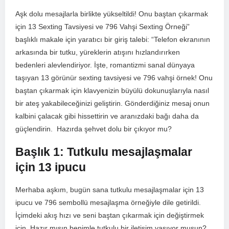
Aşk dolu mesajlarla birlikte yükseltildi! Onu baştan çıkarmak
için 13 Sexting Tavsiyesi ⁣ve 796 Vahşi Sexting Örneği”
başlıklı makale için yaratıcı bir giriş talebi:‍ “Telefon ekranının
‍arkasında bir tutku, yüreklerin atışını hızlandırırken ​
bedenleri ​alevlendiriyor. İşte, romantizmi sanal dünyaya
taşıyan 13 görünür sexting tavsiyesi ve 796⁤ vahşi örnek!⁤ Onu
baştan çıkarmak⁤ için klavyenizin büyülü dokunuşlarıyla nasıl
bir ateş ⁢yakabileceğinizi geliştirin. Gönderdiğiniz mesaj onun
kalbini çalacak gibi hissettirin ve aranızdaki bağı daha da
güçlendirin. ​ Hazırda şehvet ⁢dolu bir çıkıyor mu?
Başlık 1: Tutkulu mesajlaşmalar
için 13 ⁢ipucu
Merhaba aşkım, bugün sana ‌tutkulu mesajlaşmalar için 13⁣
ipucu ve 796 sembollü mesajlaşma örneğiyle dile getirildi.‌
İçimdeki akış hızı ⁢ve seni baştan çıkarmak için değiştirmek
için. Hazır mısın benimle tutkulu bir iletişim yaşıyor musun?