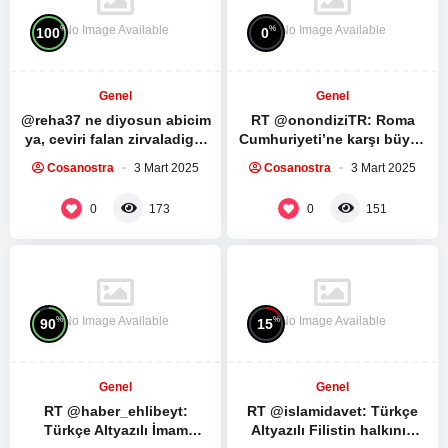
No Image Available
No Image Available
%
%
100
0
Genel
Genel
@reha37 ne diyosun abicim
RT @onondiziTR: Roma
ya, ceviri falan zirvaladigin
Cumhuriyeti’ne karşı büyük
mensini silmissin, herhalde
bir köle ayaklanması.
Cosanostra
3 Mart 2025
Cosanostra
3 Mart 2025
fark ettin dunyanin…
Spartacus Dizisinin ilk 5
bölümünü…
0
0
173
151
No Image Available
No Image Available
%
%
90
15
Genel
Genel
RT @haber_ehlibeyt:
RT @islamidavet: Türkçe
Türkçe Altyazılı İmam
Altyazılı Filistin halkının