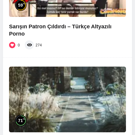
%
59
Sarışın Patron Çıldırdı – Türkçe Altyazılı
Porno
0
274
%
71