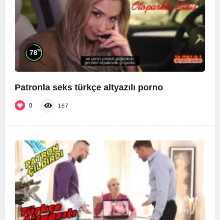
%
78
Patronla seks türkçe altyazılı porno
0
167