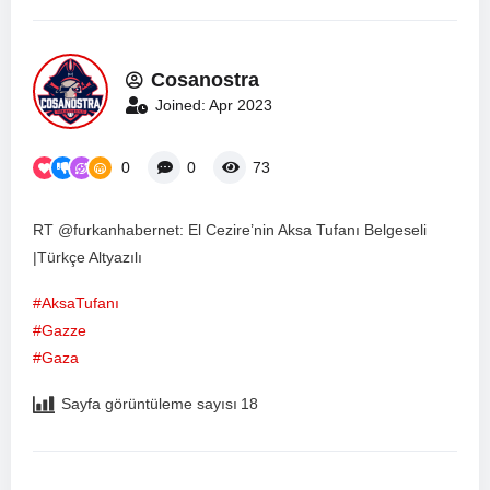
Cosanostra
Joined: Apr 2023
0
0
73
RT @furkanhabernet: El Cezire’nin Aksa Tufanı Belgeseli
|Türkçe Altyazılı
#AksaTufanı
#Gazze
#Gaza
Sayfa görüntüleme sayısı
18