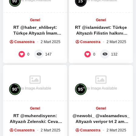
90
15
Genel
Genel
RT @haber_ehlibeyt:
RT @islamidavet: Türkçe
Türkçe Altyazılı İmam
Altyazılı Filistin halkının
Humeyni ve İmam Seyyid Ali
direnişe ve direnş
Cosanostra
2 Mart 2025
Cosanostra
2 Mart 2025
Hamaney’in Ramazan
liderlerine bağlılıkları…
ayında yapılması…
Muhammed Dayf tüm…
0
0
147
132
No Image Available
No Image Available
%
%
90
95
Genel
Genel
RT @muhendisyenn:
@newobi_ @valeamadeus_
Altyazılı Zelenski: Cevap
Altyazılı veriyor trt 2 ama
verebilir miyim? Trump:
yine de izlenmez ya kesiyo
Cosanostra
2 Mart 2025
Cosanostra
2 Mart 2025
Hayır, yeterince konuştun.
çoğu sahneyi…