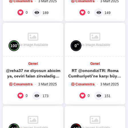
Cosanostra
3 Mart 2025
Cosanostra
3 Mart 2025
medya sitesi ile yaptığı
Spartacus Dizisinin ilk 5
röportaj:…
bölümünü…
0
0
189
149
No Image Available
No Image Available
%
%
100
0
Genel
Genel
@reha37 ne diyosun abicim
RT @onondiziTR: Roma
ya, ceviri falan zirvaladigin
Cumhuriyeti’ne karşı büyük
mensini silmissin, herhalde
bir köle ayaklanması.
Cosanostra
3 Mart 2025
Cosanostra
3 Mart 2025
fark ettin dunyanin…
Spartacus Dizisinin ilk 5
bölümünü…
0
0
173
151
No Image Available
No Image Available
%
%