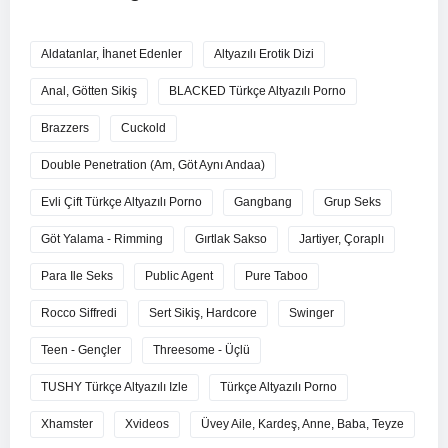
Aldatanlar, İhanet Edenler
Altyazılı Erotik Dizi
Anal, Götten Sikiş
BLACKED Türkçe Altyazılı Porno
Brazzers
Cuckold
Double Penetration (Am, Göt Aynı Andaa)
Evli Çift Türkçe Altyazılı Porno
Gangbang
Grup Seks
Göt Yalama - Rimming
Gırtlak Sakso
Jartiyer, Çoraplı
Para Ile Seks
Public Agent
Pure Taboo
Rocco Siffredi
Sert Sikiş, Hardcore
Swinger
Teen - Gençler
Threesome - Üçlü
TUSHY Türkçe Altyazılı Izle
Türkçe Altyazılı Porno
Xhamster
Xvideos
Üvey Aile, Kardeş, Anne, Baba, Teyze