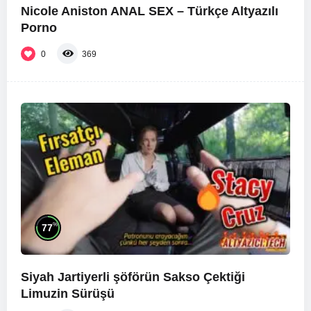
Nicole Aniston ANAL SEX – Türkçe Altyazılı
Porno
0
369
%
77
Siyah Jartiyerli şöförün Sakso Çektiği
Limuzin Sürüşü