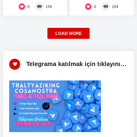
ABD Başkanı Donald…
0
0
156
104
LOAD MORE
Telegrama katılmak için tıklayınız!