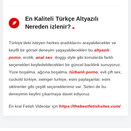
En Kaliteli Türkçe Altyazılı
Nereden izlenir?
T
ür
ki
ye
‘d
eki
is
te
y
en
her
kes
ar
ad
ı
k
lar
ı
n
ı
ar
ay
ab
ile
ce
k
ler
ve
key
if
li
bir
g
ör
sel
d
ene
y
im
ya
ş
ay
ab
ile
ce
k
ler
i
bu
altyazılı
porno
,
er
ot
ik
,
anal sex
,
do
ggy
style
g
ibi
k
on
ul
ard
a
f
ark
l
ı
se
ç
en
ek
ler
i
ke
ş
fed
eb
ile
ce
k
ler
i
bir
g
ü
nce
l
back
link
sun
uy
or
uz
.
Y
ü
ze
bo
ş
al
ma
,
a
ğ
z
ı
na
bo
ş
al
ma
,
türbanlı porno
,
ev
li
ç
ift
sex
,
c
uck
old
t
ür
ki
ye
,
sw
inger
tur
ki
ye
,
es
ini
pay
la
ş
an
lar
,
es
ini
s
ik
t
iren
ler
g
ibi
ç
e
ş
it
li
se
ç
en
ek
ler
im
iz
var
.
S
iz
ler
i
de
bu
d
ene
y
im
in
key
f
ini
ç
ı
k
arm
aya
d
ave
t
ed
iy
or
uz
.
En kral Fetish Videolar için
https://thebestfetishsites.com/