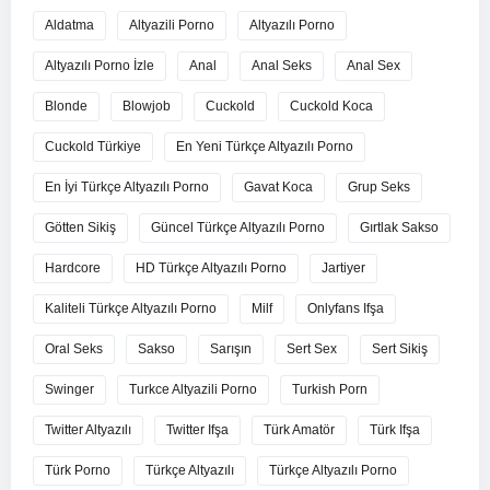
Aldatma
Altyazili Porno
Altyazılı Porno
Altyazılı Porno İzle
Anal
Anal Seks
Anal Sex
Blonde
Blowjob
Cuckold
Cuckold Koca
Cuckold Türkiye
En Yeni Türkçe Altyazılı Porno
En İyi Türkçe Altyazılı Porno
Gavat Koca
Grup Seks
Götten Sikiş
Güncel Türkçe Altyazılı Porno
Gırtlak Sakso
Hardcore
HD Türkçe Altyazılı Porno
Jartiyer
Kaliteli Türkçe Altyazılı Porno
Milf
Onlyfans Ifşa
Oral Seks
Sakso
Sarışın
Sert Sex
Sert Sikiş
Swinger
Turkce Altyazili Porno
Turkish Porn
Twitter Altyazılı
Twitter Ifşa
Türk Amatör
Türk Ifşa
Türk Porno
Türkçe Altyazılı
Türkçe Altyazılı Porno