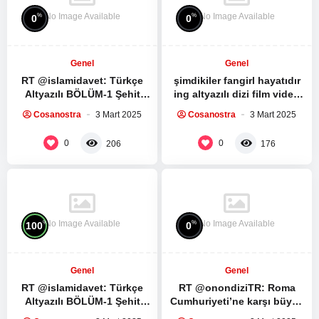
No Image Available
No Image Available
%
%
0
0
Genel
Genel
RT @islamidavet: Türkçe
şimdikiler fangirl hayatıdır
Altyazılı BÖLÜM-1 Şehit
ing altyazılı dizi film video
Seyyid Haşim Safiyüddin’in
izleme kültürüdür bunlara
Cosanostra
3 Mart 2025
Cosanostra
3 Mart 2025
medya sitesi ile yaptığı
sahip değil mi…
röportaj:…
0
0
206
176
No Image Available
No Image Available
%
%
100
0
Genel
Genel
RT @islamidavet: Türkçe
RT @onondiziTR: Roma
Altyazılı BÖLÜM-1 Şehit
Cumhuriyeti’ne karşı büyük
Seyyid Haşim Safiyüddin’in
bir köle ayaklanması.