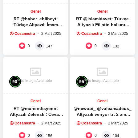
Genel
Genel
RT @haber_ehlibeyt:
RT @islamidavet: Türkçe
Türkçe Altyazılı İmam
Altyazılı Filistin halkının
Humeyni ve İmam Seyyid Ali
direnişe ve direnş
Cosanostra
2 Mart 2025
Cosanostra
2 Mart 2025
Hamaney’in Ramazan
liderlerine bağlılıkları…
ayında yapılması…
Muhammed Dayf tüm…
0
0
147
132
No Image Available
No Image Available
%
%
90
95
Genel
Genel
RT @muhendisyenn:
@newobi_ @valeamadeus_
Altyazılı Zelenski: Cevap
Altyazılı veriyor trt 2 ama
verebilir miyim? Trump:
yine de izlenmez ya kesiyo
Cosanostra
2 Mart 2025
Cosanostra
2 Mart 2025
Hayır, yeterince konuştun.
çoğu sahneyi…
ABD Başkanı Donald…
0
0
156
104