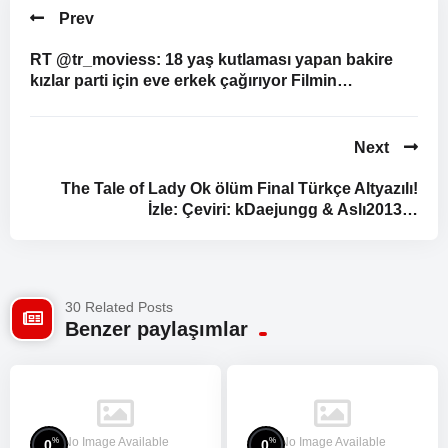
Prev
RT @tr_moviess: 18 yaş kutlaması yapan bakire
kızlar parti için eve erkek çağırıyor Filmin…
Next
The Tale of Lady Ok ölüm Final Türkçe Altyazılı!
İzle: Çeviri: kDaejungg & Aslı2013…
30 Related Posts
Benzer paylaşımlar
No Image Available
No Image Available
%
%
0
0