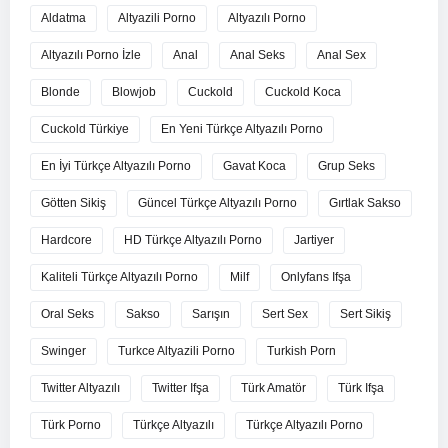
Aldatma
Altyazili Porno
Altyazılı Porno
Altyazılı Porno İzle
Anal
Anal Seks
Anal Sex
Blonde
Blowjob
Cuckold
Cuckold Koca
Cuckold Türkiye
En Yeni Türkçe Altyazılı Porno
En İyi Türkçe Altyazılı Porno
Gavat Koca
Grup Seks
Götten Sikiş
Güncel Türkçe Altyazılı Porno
Gırtlak Sakso
Hardcore
HD Türkçe Altyazılı Porno
Jartiyer
Kaliteli Türkçe Altyazılı Porno
Milf
Onlyfans Ifşa
Oral Seks
Sakso
Sarışın
Sert Sex
Sert Sikiş
Swinger
Turkce Altyazili Porno
Turkish Porn
Twitter Altyazılı
Twitter Ifşa
Türk Amatör
Türk Ifşa
Türk Porno
Türkçe Altyazılı
Türkçe Altyazılı Porno