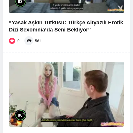
%
93
“Yasak Aşkın Tutkusu: Türkçe Altyazılı Erotik
Dizi Sexomnia’da Seni Bekliyor”
0
561
%
80