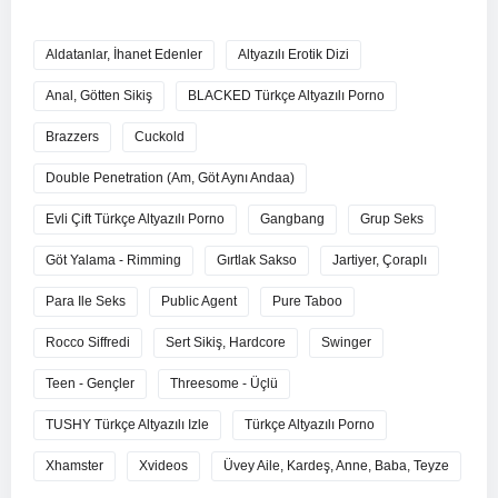
Aldatanlar, İhanet Edenler
Altyazılı Erotik Dizi
Anal, Götten Sikiş
BLACKED Türkçe Altyazılı Porno
Brazzers
Cuckold
Double Penetration (Am, Göt Aynı Andaa)
Evli Çift Türkçe Altyazılı Porno
Gangbang
Grup Seks
Göt Yalama - Rimming
Gırtlak Sakso
Jartiyer, Çoraplı
Para Ile Seks
Public Agent
Pure Taboo
Rocco Siffredi
Sert Sikiş, Hardcore
Swinger
Teen - Gençler
Threesome - Üçlü
TUSHY Türkçe Altyazılı Izle
Türkçe Altyazılı Porno
Xhamster
Xvideos
Üvey Aile, Kardeş, Anne, Baba, Teyze