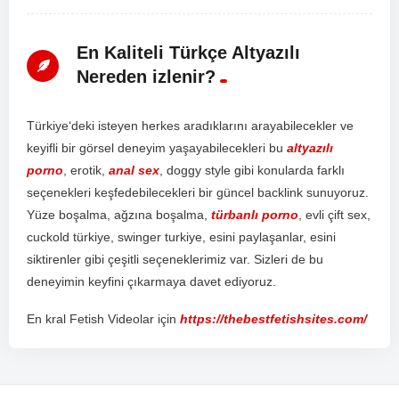
En Kaliteli Türkçe Altyazılı
Nereden izlenir?
T
ür
ki
ye
‘d
eki
is
te
y
en
her
kes
ar
ad
ı
k
lar
ı
n
ı
ar
ay
ab
ile
ce
k
ler
ve
key
if
li
bir
g
ör
sel
d
ene
y
im
ya
ş
ay
ab
ile
ce
k
ler
i
bu
altyazılı
porno
,
er
ot
ik
,
anal sex
,
do
ggy
style
g
ibi
k
on
ul
ard
a
f
ark
l
ı
se
ç
en
ek
ler
i
ke
ş
fed
eb
ile
ce
k
ler
i
bir
g
ü
nce
l
back
link
sun
uy
or
uz
.
Y
ü
ze
bo
ş
al
ma
,
a
ğ
z
ı
na
bo
ş
al
ma
,
türbanlı porno
,
ev
li
ç
ift
sex
,
c
uck
old
t
ür
ki
ye
,
sw
inger
tur
ki
ye
,
es
ini
pay
la
ş
an
lar
,
es
ini
s
ik
t
iren
ler
g
ibi
ç
e
ş
it
li
se
ç
en
ek
ler
im
iz
var
.
S
iz
ler
i
de
bu
d
ene
y
im
in
key
f
ini
ç
ı
k
arm
aya
d
ave
t
ed
iy
or
uz
.
En kral Fetish Videolar için
https://thebestfetishsites.com/