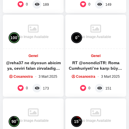
röportaj:…
bölümünü…
0
0
189
149
No Image Available
No Image Available
%
%
100
0
Genel
Genel
@reha37 ne diyosun abicim
RT @onondiziTR: Roma
ya, ceviri falan zirvaladigin
Cumhuriyeti’ne karşı büyük
mensini silmissin, herhalde
bir köle ayaklanması.
Cosanostra
3 Mart 2025
Cosanostra
3 Mart 2025
fark ettin dunyanin…
Spartacus Dizisinin ilk 5
bölümünü…
0
0
173
151
No Image Available
No Image Available
%
%
90
15