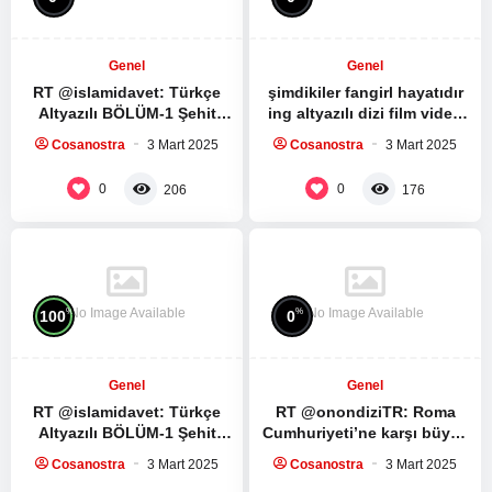
Genel
Genel
RT @islamidavet: Türkçe
şimdikiler fangirl hayatıdır
Altyazılı BÖLÜM-1 Şehit
ing altyazılı dizi film video
Seyyid Haşim Safiyüddin’in
izleme kültürüdür bunlara
Cosanostra
3 Mart 2025
Cosanostra
3 Mart 2025
medya sitesi ile yaptığı
sahip değil mi…
röportaj:…
0
0
206
176
No Image Available
No Image Available
%
%
100
0
Genel
Genel
RT @islamidavet: Türkçe
RT @onondiziTR: Roma
Altyazılı BÖLÜM-1 Şehit
Cumhuriyeti’ne karşı büyük
Seyyid Haşim Safiyüddin’in
bir köle ayaklanması.
Cosanostra
3 Mart 2025
Cosanostra
3 Mart 2025
medya sitesi ile yaptığı
Spartacus Dizisinin ilk 5