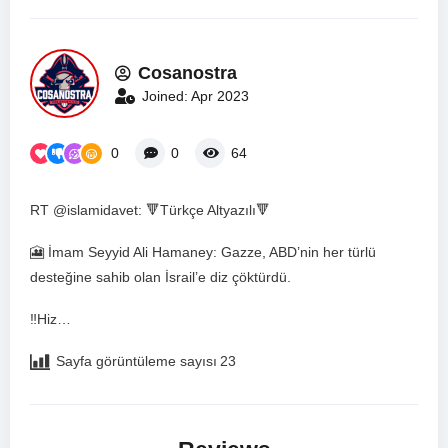
Cosanostra
Joined: Apr 2023
0
0
64
RT @islamidavet: 🔻Türkçe Altyazılı🔻
🎦 İmam Seyyid Ali Hamaney: Gazze, ABD’nin her türlü
desteğine sahib olan İsrail’e diz çöktürdü.
‼️Hiz…
Sayfa görüntüleme sayısı
23