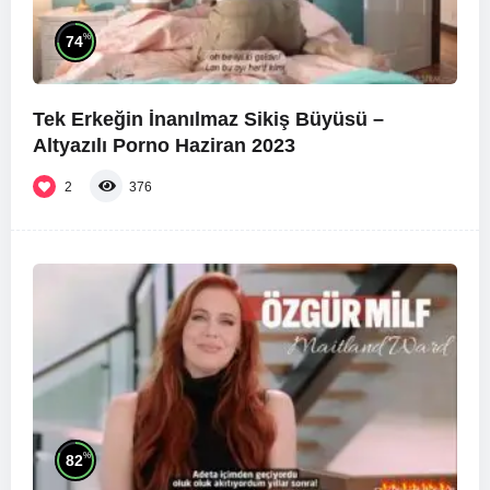
%
74
Tek Erkeğin İnanılmaz Sikiş Büyüsü –
Altyazılı Porno Haziran 2023
2
376
%
82