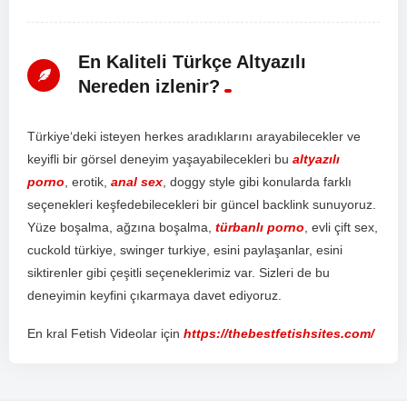
En Kaliteli Türkçe Altyazılı
Nereden izlenir?
T
ür
ki
ye
‘d
eki
is
te
y
en
her
kes
ar
ad
ı
k
lar
ı
n
ı
ar
ay
ab
ile
ce
k
ler
ve
key
if
li
bir
g
ör
sel
d
ene
y
im
ya
ş
ay
ab
ile
ce
k
ler
i
bu
altyazılı
porno
,
er
ot
ik
,
anal sex
,
do
ggy
style
g
ibi
k
on
ul
ard
a
f
ark
l
ı
se
ç
en
ek
ler
i
ke
ş
fed
eb
ile
ce
k
ler
i
bir
g
ü
nce
l
back
link
sun
uy
or
uz
.
Y
ü
ze
bo
ş
al
ma
,
a
ğ
z
ı
na
bo
ş
al
ma
,
türbanlı porno
,
ev
li
ç
ift
sex
,
c
uck
old
t
ür
ki
ye
,
sw
inger
tur
ki
ye
,
es
ini
pay
la
ş
an
lar
,
es
ini
s
ik
t
iren
ler
g
ibi
ç
e
ş
it
li
se
ç
en
ek
ler
im
iz
var
.
S
iz
ler
i
de
bu
d
ene
y
im
in
key
f
ini
ç
ı
k
arm
aya
d
ave
t
ed
iy
or
uz
.
En kral Fetish Videolar için
https://thebestfetishsites.com/