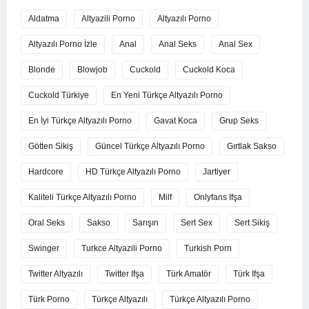
Aldatma
Altyazili Porno
Altyazılı Porno
Altyazılı Porno İzle
Anal
Anal Seks
Anal Sex
Blonde
Blowjob
Cuckold
Cuckold Koca
Cuckold Türkiye
En Yeni Türkçe Altyazılı Porno
En İyi Türkçe Altyazılı Porno
Gavat Koca
Grup Seks
Götten Sikiş
Güncel Türkçe Altyazılı Porno
Gırtlak Sakso
Hardcore
HD Türkçe Altyazılı Porno
Jartiyer
Kaliteli Türkçe Altyazılı Porno
Milf
Onlyfans Ifşa
Oral Seks
Sakso
Sarışın
Sert Sex
Sert Sikiş
Swinger
Turkce Altyazili Porno
Turkish Porn
Twitter Altyazılı
Twitter Ifşa
Türk Amatör
Türk Ifşa
Türk Porno
Türkçe Altyazılı
Türkçe Altyazılı Porno