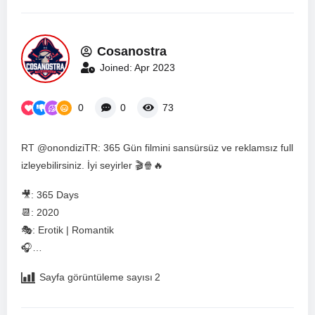
Cosanostra
Joined: Apr 2023
0
0
73
RT @onondiziTR: 365 Gün filmini sansürsüz ve reklamsız full
izleyebilirsiniz. İyi seyirler 🎬🍿🔥
🎥: 365 Days
📆: 2020
🎭: Erotik | Romantik
🎧…
Sayfa görüntüleme sayısı
2