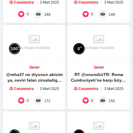
Cosanostra
3 Mart 2025
Cosanostra
3 Mart 2025
medya sitesi ile yaptığı
Spartacus Dizisinin ilk 5
röportaj:…
bölümünü…
0
0
188
149
No Image Available
No Image Available
%
%
100
0
Genel
Genel
@reha37 ne diyosun abicim
RT @onondiziTR: Roma
ya, ceviri falan zirvaladigin
Cumhuriyeti’ne karşı büyük
mensini silmissin, herhalde
bir köle ayaklanması.
Cosanostra
3 Mart 2025
Cosanostra
3 Mart 2025
fark ettin dunyanin…
Spartacus Dizisinin ilk 5
bölümünü…
0
0
172
150