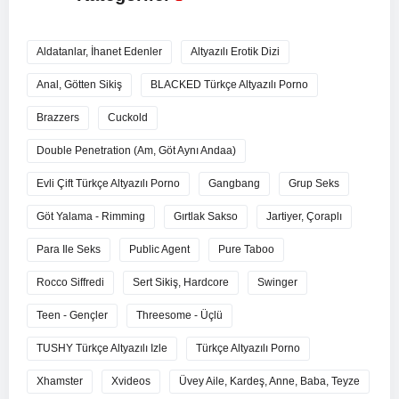
Aldatanlar, İhanet Edenler
Altyazılı Erotik Dizi
Anal, Götten Sikiş
BLACKED Türkçe Altyazılı Porno
Brazzers
Cuckold
Double Penetration (Am, Göt Aynı Andaa)
Evli Çift Türkçe Altyazılı Porno
Gangbang
Grup Seks
Göt Yalama - Rimming
Gırtlak Sakso
Jartiyer, Çoraplı
Para Ile Seks
Public Agent
Pure Taboo
Rocco Siffredi
Sert Sikiş, Hardcore
Swinger
Teen - Gençler
Threesome - Üçlü
TUSHY Türkçe Altyazılı Izle
Türkçe Altyazılı Porno
Xhamster
Xvideos
Üvey Aile, Kardeş, Anne, Baba, Teyze