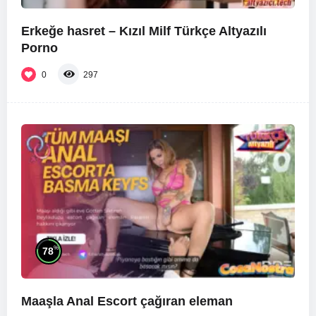
Erkeğe hasret – Kızıl Milf Türkçe Altyazılı
Porno
0
297
%
78
Maaşla Anal Escort çağıran eleman