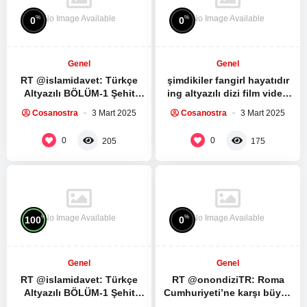
No Image Available
No Image Available
%
%
0
0
Genel
Genel
RT @islamidavet: Türkçe
şimdikiler fangirl hayatıdır
Altyazılı BÖLÜM-1 Şehit
ing altyazılı dizi film video
Seyyid Haşim Safiyüddin’in
izleme kültürüdür bunlara
Cosanostra
3 Mart 2025
Cosanostra
3 Mart 2025
medya sitesi ile yaptığı
sahip değil mi…
röportaj:…
0
0
205
175
No Image Available
No Image Available
%
%
100
0
Genel
Genel
RT @islamidavet: Türkçe
RT @onondiziTR: Roma
Altyazılı BÖLÜM-1 Şehit
Cumhuriyeti’ne karşı büyük
Seyyid Haşim Safiyüddin’in
bir köle ayaklanması.