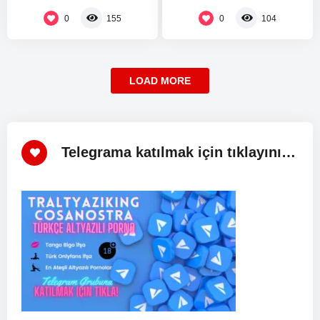
ABD Başkanı Donald…
0
0
155
104
LOAD MORE
Telegrama katılmak için tıklayınız!