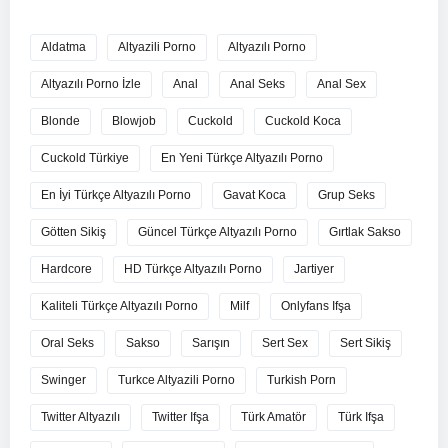
Aldatma
Altyazili Porno
Altyazılı Porno
Altyazılı Porno İzle
Anal
Anal Seks
Anal Sex
Blonde
Blowjob
Cuckold
Cuckold Koca
Cuckold Türkiye
En Yeni Türkçe Altyazılı Porno
En İyi Türkçe Altyazılı Porno
Gavat Koca
Grup Seks
Götten Sikiş
Güncel Türkçe Altyazılı Porno
Gırtlak Sakso
Hardcore
HD Türkçe Altyazılı Porno
Jartiyer
Kaliteli Türkçe Altyazılı Porno
Milf
Onlyfans Ifşa
Oral Seks
Sakso
Sarışın
Sert Sex
Sert Sikiş
Swinger
Turkce Altyazili Porno
Turkish Porn
Twitter Altyazılı
Twitter Ifşa
Türk Amatör
Türk Ifşa