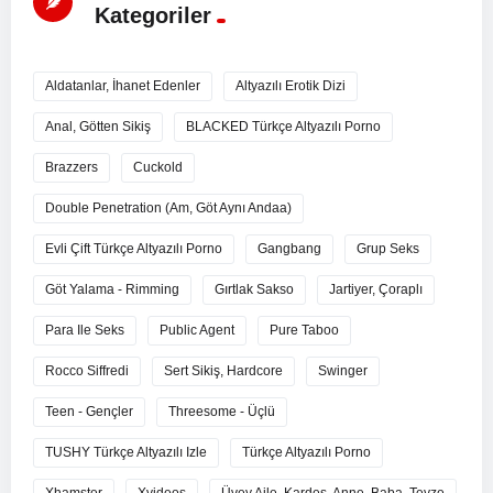
Kategoriler
Aldatanlar, İhanet Edenler
Altyazılı Erotik Dizi
Anal, Götten Sikiş
BLACKED Türkçe Altyazılı Porno
Brazzers
Cuckold
Double Penetration (Am, Göt Aynı Andaa)
Evli Çift Türkçe Altyazılı Porno
Gangbang
Grup Seks
Göt Yalama - Rimming
Gırtlak Sakso
Jartiyer, Çoraplı
Para Ile Seks
Public Agent
Pure Taboo
Rocco Siffredi
Sert Sikiş, Hardcore
Swinger
Teen - Gençler
Threesome - Üçlü
TUSHY Türkçe Altyazılı Izle
Türkçe Altyazılı Porno
Xhamster
Xvideos
Üvey Aile, Kardeş, Anne, Baba, Teyze