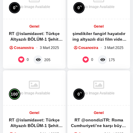
No Image Available
No Image Available
%
%
0
0
Genel
Genel
RT @islamidavet: Türkçe
şimdikiler fangirl hayatıdır
Altyazılı BÖLÜM-1 Şehit
ing altyazılı dizi film video
Seyyid Haşim Safiyüddin’in
izleme kültürüdür bunlara
Cosanostra
3 Mart 2025
Cosanostra
3 Mart 2025
medya sitesi ile yaptığı
sahip değil mi…
röportaj:…
0
0
205
175
No Image Available
No Image Available
%
%
100
0
Genel
Genel
RT @islamidavet: Türkçe
RT @onondiziTR: Roma
Altyazılı BÖLÜM-1 Şehit
Cumhuriyeti’ne karşı büyük
Seyyid Haşim Safiyüddin’in
bir köle ayaklanması.