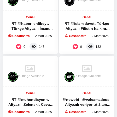
90
15
Genel
Genel
RT @haber_ehlibeyt:
RT @islamidavet: Türkçe
Türkçe Altyazılı İmam
Altyazılı Filistin halkının
Humeyni ve İmam Seyyid Ali
direnişe ve direnş
Cosanostra
2 Mart 2025
Cosanostra
2 Mart 2025
Hamaney’in Ramazan
liderlerine bağlılıkları…
ayında yapılması…
Muhammed Dayf tüm…
0
0
147
132
No Image Available
No Image Available
%
%
90
95
Genel
Genel
RT @muhendisyenn:
@newobi_ @valeamadeus_
Altyazılı Zelenski: Cevap
Altyazılı veriyor trt 2 ama
verebilir miyim? Trump:
yine de izlenmez ya kesiyo
Cosanostra
2 Mart 2025
Cosanostra
2 Mart 2025
Hayır, yeterince konuştun.
çoğu sahneyi…