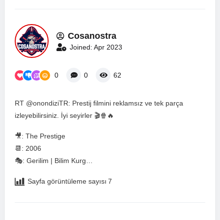
Cosanostra
Joined: Apr 2023
0
0
62
RT @onondiziTR: Prestij filmini reklamsız ve tek parça
izleyebilirsiniz. İyi seyirler 🎬🍿🔥
🎥: The Prestige
📆: 2006
🎭: Gerilim | Bilim Kurg…
Sayfa görüntüleme sayısı
7