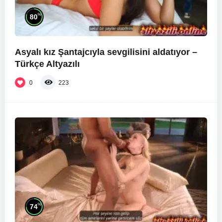
%
80
Asyalı kız Şantajcıyla sevgilisini aldatıyor –
Türkçe Altyazılı
0
223
%
74