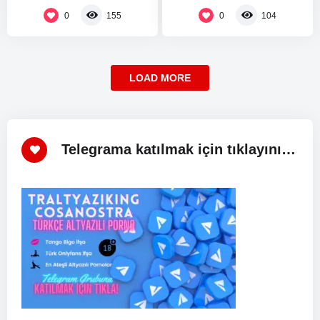
ABD Başkanı Donald…
0
0
155
104
LOAD MORE
Telegrama katılmak için tıklayınız!