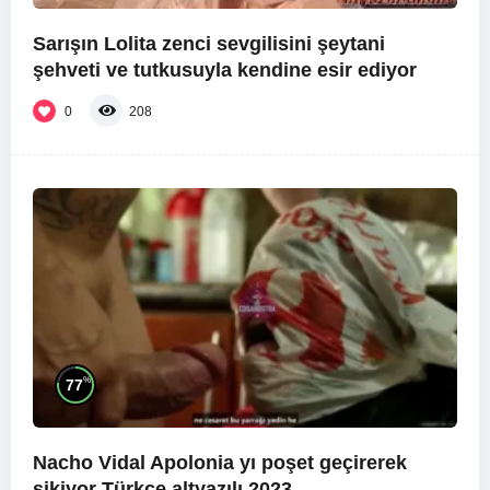
Sarışın Lolita zenci sevgilisini şeytani
şehveti ve tutkusuyla kendine esir ediyor
0
208
%
77
Nacho Vidal Apolonia yı poşet geçirerek
sikiyor Türkçe altyazılı 2023