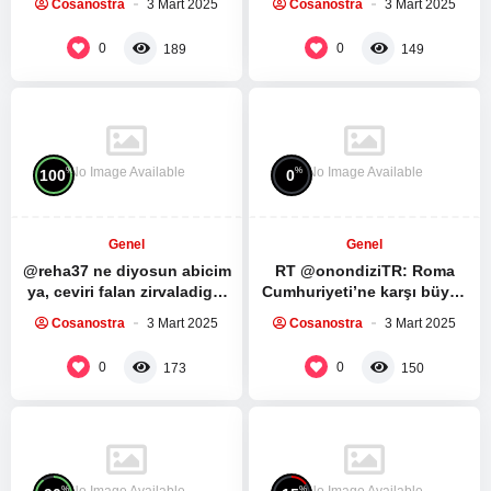
Cosanostra
3 Mart 2025
Cosanostra
3 Mart 2025
medya sitesi ile yaptığı
Spartacus Dizisinin ilk 5
röportaj:…
bölümünü…
0
0
189
149
No Image Available
No Image Available
%
%
100
0
Genel
Genel
@reha37 ne diyosun abicim
RT @onondiziTR: Roma
ya, ceviri falan zirvaladigin
Cumhuriyeti’ne karşı büyük
mensini silmissin, herhalde
bir köle ayaklanması.
Cosanostra
3 Mart 2025
Cosanostra
3 Mart 2025
fark ettin dunyanin…
Spartacus Dizisinin ilk 5
bölümünü…
0
0
173
150
No Image Available
No Image Available
%
%