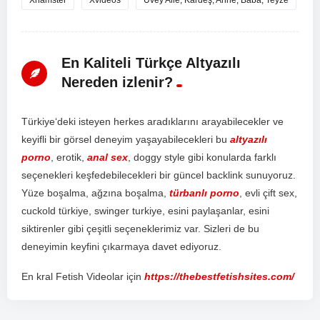
En Kaliteli Türkçe Altyazılı
Nereden izlenir?
T
ür
ki
ye
‘d
eki
is
te
y
en
her
kes
ar
ad
ı
k
lar
ı
n
ı
ar
ay
ab
ile
ce
k
ler
ve
key
if
li
bir
g
ör
sel
d
ene
y
im
ya
ş
ay
ab
ile
ce
k
ler
i
bu
altyazılı
porno
,
er
ot
ik
,
anal sex
,
do
ggy
style
g
ibi
k
on
ul
ard
a
f
ark
l
ı
se
ç
en
ek
ler
i
ke
ş
fed
eb
ile
ce
k
ler
i
bir
g
ü
nce
l
back
link
sun
uy
or
uz
.
Y
ü
ze
bo
ş
al
ma
,
a
ğ
z
ı
na
bo
ş
al
ma
,
türbanlı porno
,
ev
li
ç
ift
sex
,
c
uck
old
t
ür
ki
ye
,
sw
inger
tur
ki
ye
,
es
ini
pay
la
ş
an
lar
,
es
ini
s
ik
t
iren
ler
g
ibi
ç
e
ş
it
li
se
ç
en
ek
ler
im
iz
var
.
S
iz
ler
i
de
bu
d
ene
y
im
in
key
f
ini
ç
ı
k
arm
aya
d
ave
t
ed
iy
or
uz
.
En kral Fetish Videolar için
https://thebestfetishsites.com/