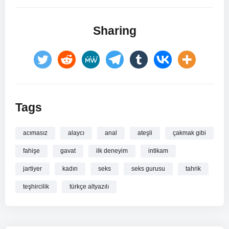
Sharing
Tags
acımasız
alaycı
anal
ateşli
çakmak gibi
fahişe
gavat
ilk deneyim
intikam
jartiyer
kadın
seks
seks gurusu
tahrik
teşhircilik
türkçe altyazılı