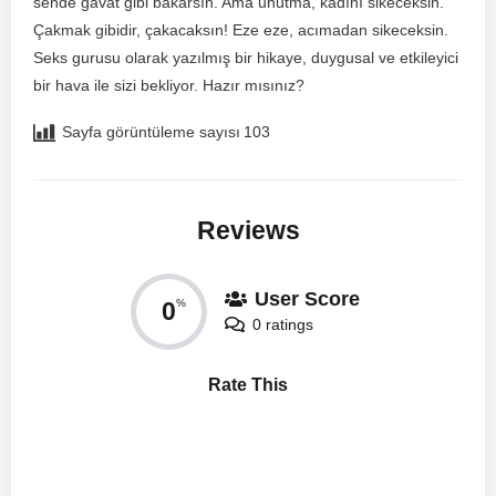
sende gavat gibi bakarsın. Ama unutma, kadını sikeceksin.
Çakmak gibidir, ⁢çakacaksın! Eze eze, acımadan sikeceksin.
Seks gurusu olarak yazılmış bir ⁤hikaye, duygusal ve ​etkileyici
bir hava ile sizi bekliyor. Hazır mısınız?
Sayfa görüntüleme sayısı
103
Reviews
User Score
0
%
0 ratings
Rate This