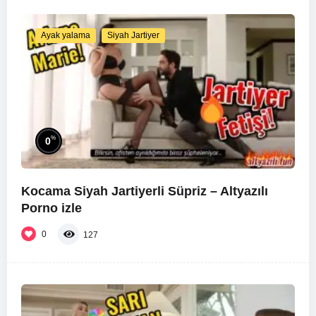
Ayak yalama
Siyah Jartiyer
%
0
Kocama Siyah Jartiyerli Süpriz – Altyazılı
Porno izle
0
127