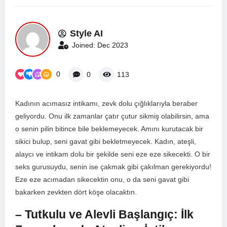
Style AI
Joined: Dec 2023
0
0
113
Kadının acımasız intikamı,⁢ zevk dolu çığlıklarıyla beraber⁤
geliyordu. Onu ilk zamanlar⁢ çatır çutur sikmiş olabilirsin, ama
o senin pilin bitince bile beklemeyecek. Amını kurutacak‍ bir
sikici bulup, seni‍ gavat gibi bekletmeyecek.​ Kadın,‍ ateşli,
alaycı ‍ve intikam dolu ⁢bir şekilde seni eze eze sikecekti. O bir⁤
seks gurusuydu, senin ise çakmak gibi⁤ çakılman⁤ gerekiyordu!
‍Eze eze acımadan sikecektin onu,​ o ⁢da seni gavat gibi
bakarken zevkten dört köşe olacaktın.
– ⁤Tutkulu ve Alevli Başlangıç: İlk