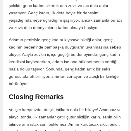
şekilde genç kadını sikerek ona zevk ve acı ‍dolu anlar
yaşatıyor. Genç ⁣kadın,‍ ilk defa böyle bir deneyim
yaşadığında neye uğradığını şaşırıyor, ancak zamanla bu acı
ve zevk‌ dolu deneyimlerin tadını almaya başlıyor.
Adamın penisiyle genç kadını kıyasıya siktiği anlar, genç
kadının ⁢bedeninde bambaşka duyguların uyanmasına sebep
oluyor. Acıyla zevkin ⁣iç içe geçtiği bu deneyimde, genç kadın
kendisini kaybederken, ⁣adam ise⁢ ona ​hükmetmenin‌ verdiği‌
hazla ‌dolup ⁤taşıyor. Sonunda,⁣ genç kadın ‌artık bir seks⁤
gurusu olarak biliniyor, ⁤sınırları zorlayan ve ateşli bir kimliğe
bürünüyor.
Closing Remarks
Ve işte​ karşınızda, ateşli, intikam dolu bir hikaye!⁣ Acımasız ve⁤
alaycı tonda, ilk ‌zamanlar çatır çutur ​siktiğin ⁣karın, senin pilin
bitince ⁤amı ıslak seni beklemez. Amını kurutacak sikici bulur,