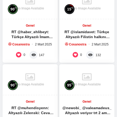
No Image Available
No Image Available
%
%
90
15
Genel
Genel
RT @haber_ehlibeyt:
RT @islamidavet: Türkçe
Türkçe Altyazılı İmam
Altyazılı Filistin halkının
Humeyni ve İmam Seyyid Ali
direnişe ve direnş
Cosanostra
2 Mart 2025
Cosanostra
2 Mart 2025
Hamaney’in Ramazan
liderlerine bağlılıkları…
ayında yapılması…
Muhammed Dayf tüm…
0
0
147
132
No Image Available
No Image Available
%
%
90
95
Genel
Genel
RT @muhendisyenn:
@newobi_ @valeamadeus_
Altyazılı Zelenski: Cevap
Altyazılı veriyor trt 2 ama