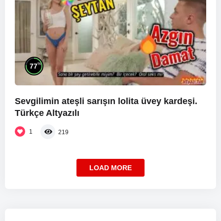
%
77
Sevgilimin ateşli sarışın lolita üvey kardeşi.
Türkçe Altyazılı
1
219
LOAD MORE