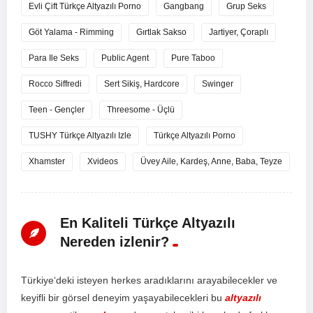
Evli Çift Türkçe Altyazılı Porno
Gangbang
Grup Seks
Göt Yalama - Rimming
Gırtlak Sakso
Jartiyer, Çoraplı
Para Ile Seks
Public Agent
Pure Taboo
Rocco Siffredi
Sert Sikiş, Hardcore
Swinger
Teen - Gençler
Threesome - Üçlü
TUSHY Türkçe Altyazılı Izle
Türkçe Altyazılı Porno
Xhamster
Xvideos
Üvey Aile, Kardeş, Anne, Baba, Teyze
En Kaliteli Türkçe Altyazılı
Nereden izlenir?
T
ür
ki
ye
‘d
eki
is
te
y
en
her
kes
ar
ad
ı
k
lar
ı
n
ı
ar
ay
ab
ile
ce
k
ler
ve
key
if
li
bir
g
ör
sel
d
ene
y
im
ya
ş
ay
ab
ile
ce
k
ler
i
bu
altyazılı