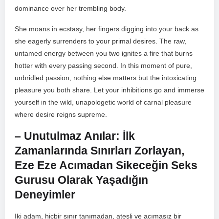
dominance over her trembling body.
She ⁤moans in ecstasy, her fingers digging⁤ into your ⁢back as
she eagerly surrenders to your primal ‌desires. The raw,
untamed energy between you two ignites a fire that burns
hotter with every passing second. In this moment of ​pure,
unbridled passion, ‌nothing else matters but ⁢the intoxicating
pleasure you both share. Let your inhibitions go and immerse
yourself in the wild, unapologetic world of carnal pleasure
where desire reigns supreme.
– Unutulmaz Anılar: İlk​
Zamanlarında Sınırları Zorlayan,
⁢Eze Eze Acımadan Sikeceğin Seks
Gurusu Olarak⁤ Yaşadığın‍
Deneyimler
Iki adam, hiçbir sınır⁢ tanımadan, ateşli ve acımasız bir