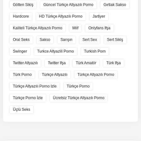
Götten Sikiş
Güncel Türkçe Altyazılı Porno
Gırtlak Sakso
Hardcore
HD Türkçe Altyazılı Porno
Jartiyer
Kaliteli Türkçe Altyazılı Porno
Milf
Onlyfans Ifşa
Oral Seks
Sakso
Sarışın
Sert Sex
Sert Sikiş
Swinger
Turkce Altyazili Porno
Turkish Porn
Twitter Altyazılı
Twitter Ifşa
Türk Amatör
Türk Ifşa
Türk Porno
Türkçe Altyazılı
Türkçe Altyazılı Porno
Türkçe Altyazılı Porno Izle
Türkçe Porno
Türkçe Porno İzle
Ücretsiz Türkçe Altyazılı Porno
Üçlü Seks