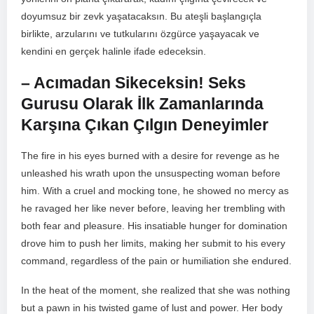
doyumsuz bir zevk yaşatacaksın. Bu ateşli başlangıçla
birlikte, arzularını ⁣ve ⁤tutkularını​ özgürce ⁤yaşayacak ve
kendini⁢ en gerçek ‌halinle ifade edeceksin.
– Acımadan Sikeceksin! Seks
Gurusu ⁤Olarak İlk Zamanlarında
Karşına Çıkan Çılgın Deneyimler
The fire in his eyes burned with a⁤ desire ⁢for revenge⁢ as he
unleashed his wrath upon the⁣ unsuspecting woman before
him. With a⁢ cruel and mocking tone, he showed no mercy as
he ravaged her ⁢like never before, leaving her​ trembling with
both ‌fear⁣ and pleasure. His insatiable hunger for domination
⁣drove him‍ to push her limits, making‌ her ​submit to ⁣his every⁣
command, regardless of the pain or humiliation she endured.
In the heat of the moment, she realized that she was nothing
but a pawn in his twisted game of lust and⁤ power. Her body