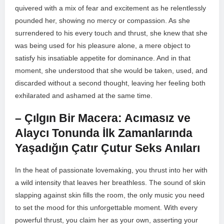
⁣quivered with a mix of⁤ fear and excitement ‌as he relentlessly​
pounded her, showing no mercy ‌or compassion. As ⁣she
surrendered to his every⁤ touch ⁤and thrust, she knew ​that​ she
was being⁤ used for⁣ his ⁤pleasure⁣ alone, a mere object to
satisfy⁣ his insatiable appetite for dominance. And‍ in that
moment, she understood that​ she would be ‍taken, used, and
discarded⁢ without a second⁢ thought, leaving her ⁣feeling⁤ both
exhilarated and ashamed at the‌ same⁤ time.
– Çılgın Bir Macera: Acımasız ⁤ve
Alaycı⁣ Tonunda İlk‌ Zamanlarında
Yaşadığın Çatır Çutur Seks Anıları
In the‍ heat ⁣of passionate lovemaking, ⁢you thrust into her with
a wild intensity‍ that‌ leaves⁤ her breathless. ​The sound of ​skin
slapping⁢ against skin⁢ fills​ the room, the only music you need
to​ set ​the mood⁤ for this unforgettable moment. With every
powerful thrust, you claim her as your own, asserting your