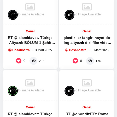
No Image Available
No Image Available
%
%
0
0
Genel
Genel
RT @islamidavet: Türkçe
şimdikiler fangirl hayatıdır
Altyazılı BÖLÜM-1 Şehit
ing altyazılı dizi film video
Seyyid Haşim Safiyüddin’in
izleme kültürüdür bunlara
Cosanostra
3 Mart 2025
Cosanostra
3 Mart 2025
medya sitesi ile yaptığı
sahip değil mi…
röportaj:…
0
0
206
176
No Image Available
No Image Available
%
%
100
0
Genel
Genel
RT @islamidavet: Türkçe
RT @onondiziTR: Roma