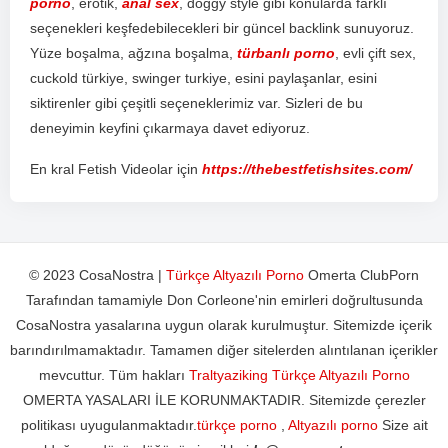
porno
,
er
ot
ik
,
anal sex
,
do
ggy
style
g
ibi
k
on
ul
ard
a
f
ark
l
ı
se
ç
en
ek
ler
i
ke
ş
fed
eb
ile
ce
k
ler
i
bir
g
ü
nce
l
back
link
sun
uy
or
uz
.
Y
ü
ze
bo
ş
al
ma
,
a
ğ
z
ı
na
bo
ş
al
ma
,
türbanlı porno
,
ev
li
ç
ift
sex
,
c
uck
old
t
ür
ki
ye
,
sw
inger
tur
ki
ye
,
es
ini
pay
la
ş
an
lar
,
es
ini
s
ik
t
iren
ler
g
ibi
ç
e
ş
it
li
se
ç
en
ek
ler
im
iz
var
.
S
iz
ler
i
de
bu
d
ene
y
im
in
key
f
ini
ç
ı
k
arm
aya
d
ave
t
ed
iy
or
uz
.
En kral Fetish Videolar için
https://thebestfetishsites.com/
© 2023 CosaNostra |
Türkçe Altyazılı Porno
Omerta ClubPorn
Tarafından tamamiyle Don Corleone'nin emirleri doğrultusunda
CosaNostra yasalarına uygun olarak kurulmuştur. Sitemizde içerik
barındırılmamaktadır. Tamamen diğer sitelerden alıntılanan içerikler
mevcuttur. Tüm hakları
Traltyaziking Türkçe Altyazılı Porno
OMERTA YASALARI İLE KORUNMAKTADIR. Sitemizde çerezler
politikası uyugulanmaktadır.
türkçe porno
,
Altyazılı porno
Size ait