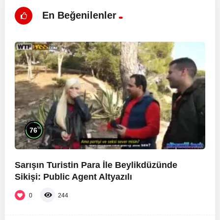
En Beğenilenler
%
76
Sarışın Turistin Para İle Beylikdüzünde
Sikişi: Public Agent Altyazılı
0
244