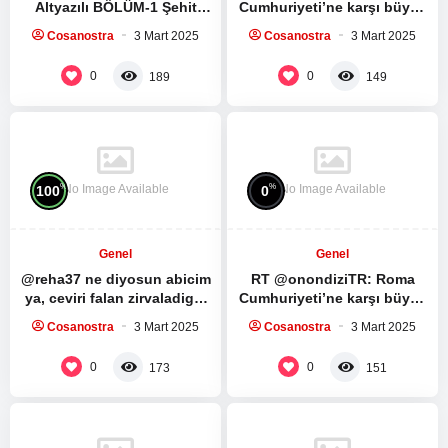
Altyazılı BÖLÜM-1 Şehit
Cumhuriyeti’ne karşı büyük
Seyyid Haşim Safiyüddin’in
bir köle ayaklanması.
Cosanostra
3 Mart 2025
Cosanostra
3 Mart 2025
medya sitesi ile yaptığı
Spartacus Dizisinin ilk 5
röportaj:…
bölümünü…
0
0
189
149
No Image Available
No Image Available
%
%
100
0
Genel
Genel
@reha37 ne diyosun abicim
RT @onondiziTR: Roma
ya, ceviri falan zirvaladigin
Cumhuriyeti’ne karşı büyük
mensini silmissin, herhalde
bir köle ayaklanması.
Cosanostra
3 Mart 2025
Cosanostra
3 Mart 2025
fark ettin dunyanin…
Spartacus Dizisinin ilk 5
bölümünü…
0
0
173
151