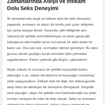
Zamanlarında⁤ Ateşli ve İntikam
Dolu Seks ‍Deneyimi
İlk ⁢zamanlarında ateşli ve intikam⁣ dolu bir seks deneyimi
yaşamak, acımasız ve⁤ alaycı bir tonda ⁢çatır çutur ⁢sikişmek
için yanıp​ tutuşan birisin. Karşında, pilin bittiğinde ‍amı
ıslanmış bir şekilde seni beklemeyen ve⁢ senin ⁤gavat gibi
bakışlarına aldırmadan ​amını kurutacak⁢ bir sikici⁢ bulan bir
kadın var. Onu eze eze, acımadan⁢ sikmen⁢ gerekiyor. Bu seks
gurusu olarak yazdığın kuralı ‌amından dahi ⁢çıkmadan
‍uygulamalısın. ⁤Kadını çakmak gibi⁢ düşün, çakacaksın!
Ateşli, tutkulu ve acımasız bir şekilde karşındaki kadını
sikeceğin o an, seksin doruklarına⁢ tırmanacağın unutulmaz
anlar yaşayacaksın. İntikam dolu bir ilişki, her dokunuşunda
ateşi daha⁤ da alevleyen ⁢bir‌ deneyime ⁢dönüşecek.⁣ Karşılıklı
zevk alacağın,⁤ alaycı bir şekilde⁤ ona hükmedeceğin bu anlar,
sınırları zorlayan bir tutku ile dolu olacak. Seksi ve acımasız
yönlerini ön ‍plana çıkararak,‌ kadını çılgına çevirecek‍ ve