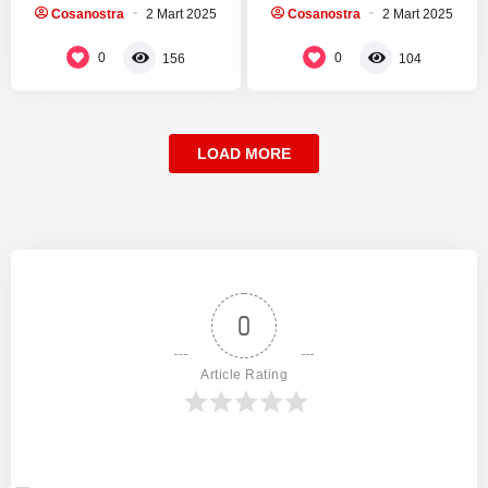
verebilir miyim? Trump:
yine de izlenmez ya kesiyo
Cosanostra
2 Mart 2025
Cosanostra
2 Mart 2025
Hayır, yeterince konuştun.
çoğu sahneyi…
ABD Başkanı Donald…
0
0
156
104
LOAD MORE
0
Article Rating