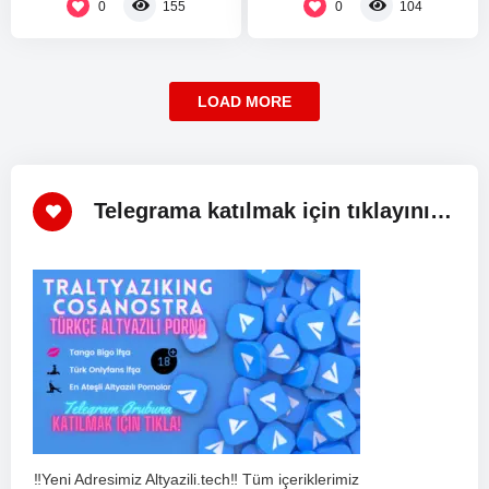
0
0
155
104
LOAD MORE
Telegrama katılmak için tıklayınız!
‼️Yeni Adresimiz Altyazili.tech‼️ Tüm içeriklerimiz