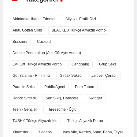
Aldatanlar, İhanet Edenler
Altyazılı Erotik Dizi
Anal, Götten Sikiş
BLACKED Türkçe Altyazılı Porno
Brazzers
Cuckold
Double Penetration (Am, Göt Aynı Andaa)
Evli Çift Türkçe Altyazılı Porno
Gangbang
Grup Seks
Göt Yalama - Rimming
Gırtlak Sakso
Jartiyer, Çoraplı
Para Ile Seks
Public Agent
Pure Taboo
Rocco Siffredi
Sert Sikiş, Hardcore
Swinger
Teen - Gençler
Threesome - Üçlü
TUSHY Türkçe Altyazılı Izle
Türkçe Altyazılı Porno
Xhamster
Xvideos
Üvey Aile, Kardeş, Anne, Baba, Teyze