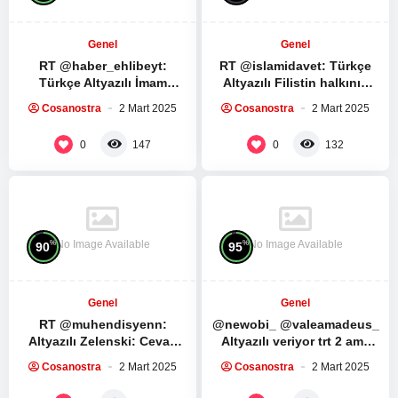
Genel
Genel
RT @haber_ehlibeyt:
RT @islamidavet: Türkçe
Türkçe Altyazılı İmam
Altyazılı Filistin halkının
Humeyni ve İmam Seyyid Ali
direnişe ve direnş
Cosanostra
2 Mart 2025
Cosanostra
2 Mart 2025
Hamaney’in Ramazan
liderlerine bağlılıkları…
ayında yapılması…
Muhammed Dayf tüm…
0
0
147
132
No Image Available
No Image Available
%
%
90
95
Genel
Genel
RT @muhendisyenn:
@newobi_ @valeamadeus_
Altyazılı Zelenski: Cevap
Altyazılı veriyor trt 2 ama
verebilir miyim? Trump:
yine de izlenmez ya kesiyo
Cosanostra
2 Mart 2025
Cosanostra
2 Mart 2025
Hayır, yeterince konuştun.
çoğu sahneyi…
ABD Başkanı Donald…