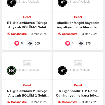
No Image Available
No Image Available
%
%
0
0
Genel
Genel
RT @islamidavet: Türkçe
şimdikiler fangirl hayatıdır
Altyazılı BÖLÜM-1 Şehit
ing altyazılı dizi film video
Seyyid Haşim Safiyüddin’in
izleme kültürüdür bunlara
Cosanostra
3 Mart 2025
Cosanostra
3 Mart 2025
medya sitesi ile yaptığı
sahip değil mi…
röportaj:…
0
0
205
175
No Image Available
No Image Available
%
%
100
0
Genel
Genel
RT @islamidavet: Türkçe
RT @onondiziTR: Roma
Altyazılı BÖLÜM-1 Şehit
Cumhuriyeti’ne karşı büyük
Seyyid Haşim Safiyüddin’in
bir köle ayaklanması.
Cosanostra
3 Mart 2025
Cosanostra
3 Mart 2025
medya sitesi ile yaptığı
Spartacus Dizisinin ilk 5