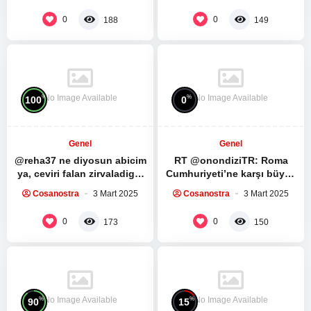
röportaj:…
bölümünü…
0
0
188
149
No Image Available
No Image Available
%
%
100
0
Genel
Genel
@reha37 ne diyosun abicim
RT @onondiziTR: Roma
ya, ceviri falan zirvaladigin
Cumhuriyeti’ne karşı büyük
mensini silmissin, herhalde
bir köle ayaklanması.
Cosanostra
3 Mart 2025
Cosanostra
3 Mart 2025
fark ettin dunyanin…
Spartacus Dizisinin ilk 5
bölümünü…
0
0
173
150
No Image Available
No Image Available
%
%
90
15