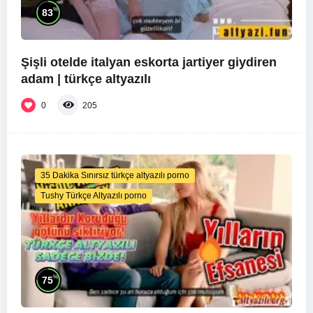
%
83
Şişli otelde italyan eskorta jartiyer giydiren
adam | türkçe altyazılı
0
205
35 Dakika Sınırsız türkçe altyazılı porno
Tushy Türkçe Altyazılı porno
%
75