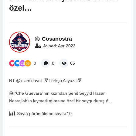
özel…
Cosanostra
Joined: Apr 2023
0
0
65
RT @islamidavet: 🔻Türkçe Altyazılı🔻
🎦 “Che Guevara”nın kızından Şehit Seyyid Hasan
Nasrallah’ın kıymetli mirasına özel bir saygı duruşu!…
Sayfa görüntüleme sayısı
10