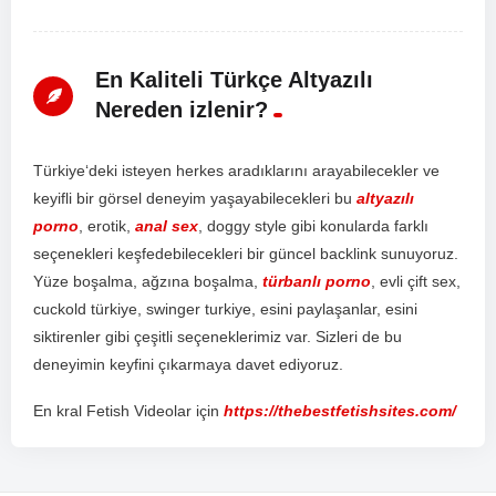
En Kaliteli Türkçe Altyazılı
Nereden izlenir?
T
ür
ki
ye
‘d
eki
is
te
y
en
her
kes
ar
ad
ı
k
lar
ı
n
ı
ar
ay
ab
ile
ce
k
ler
ve
key
if
li
bir
g
ör
sel
d
ene
y
im
ya
ş
ay
ab
ile
ce
k
ler
i
bu
altyazılı
porno
,
er
ot
ik
,
anal sex
,
do
ggy
style
g
ibi
k
on
ul
ard
a
f
ark
l
ı
se
ç
en
ek
ler
i
ke
ş
fed
eb
ile
ce
k
ler
i
bir
g
ü
nce
l
back
link
sun
uy
or
uz
.
Y
ü
ze
bo
ş
al
ma
,
a
ğ
z
ı
na
bo
ş
al
ma
,
türbanlı porno
,
ev
li
ç
ift
sex
,
c
uck
old
t
ür
ki
ye
,
sw
inger
tur
ki
ye
,
es
ini
pay
la
ş
an
lar
,
es
ini
s
ik
t
iren
ler
g
ibi
ç
e
ş
it
li
se
ç
en
ek
ler
im
iz
var
.
S
iz
ler
i
de
bu
d
ene
y
im
in
key
f
ini
ç
ı
k
arm
aya
d
ave
t
ed
iy
or
uz
.
En kral Fetish Videolar için
https://thebestfetishsites.com/