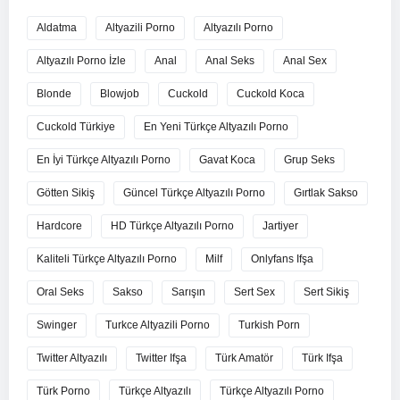
Aldatma
Altyazili Porno
Altyazılı Porno
Altyazılı Porno İzle
Anal
Anal Seks
Anal Sex
Blonde
Blowjob
Cuckold
Cuckold Koca
Cuckold Türkiye
En Yeni Türkçe Altyazılı Porno
En İyi Türkçe Altyazılı Porno
Gavat Koca
Grup Seks
Götten Sikiş
Güncel Türkçe Altyazılı Porno
Gırtlak Sakso
Hardcore
HD Türkçe Altyazılı Porno
Jartiyer
Kaliteli Türkçe Altyazılı Porno
Milf
Onlyfans Ifşa
Oral Seks
Sakso
Sarışın
Sert Sex
Sert Sikiş
Swinger
Turkce Altyazili Porno
Turkish Porn
Twitter Altyazılı
Twitter Ifşa
Türk Amatör
Türk Ifşa
Türk Porno
Türkçe Altyazılı
Türkçe Altyazılı Porno